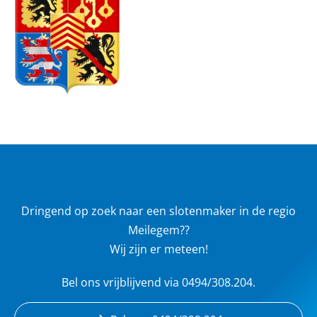
Dringend op zoek naar een slotenmaker in de regio
Meilegem??
Wij zijn er meteen!
Bel ons vrijblijvend via 0494/308.204.