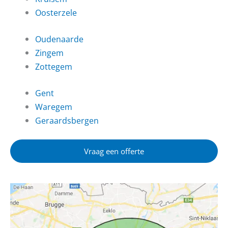
Oosterzele
Oudenaarde
Zingem
Zottegem
Gent
Waregem
Geraardsbergen
Vraag een offerte