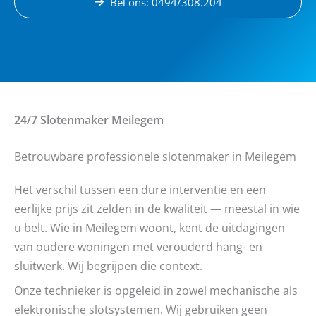
Bel ons: 0494/308.204
24/7 Slotenmaker
Meilegem
Betrouwbare professionele slotenmaker in Meilegem
Het verschil tussen een dure interventie en een
eerlijke prijs zit zelden in de kwaliteit — meestal in wie
u belt. Wie in Meilegem woont, kent de uitdagingen
van oudere woningen met verouderd hang- en
sluitwerk. Wij begrijpen die context.
Onze technieker is opgeleid in zowel mechanische als
elektronische slotsystemen. Wij gebruiken geen