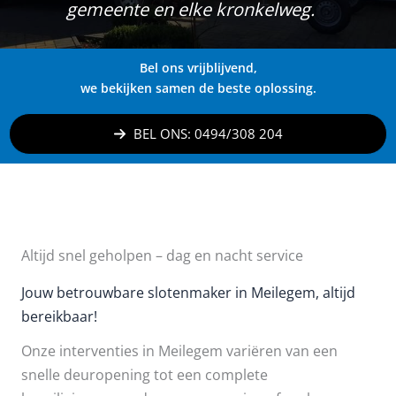
gemeente en elke kronkelweg.
Bel ons vrijblijvend,
we bekijken samen de beste oplossing.
BEL ONS: 0494/308 204
Altijd snel geholpen – dag en nacht service
Jouw betrouwbare slotenmaker in Meilegem, altijd
bereikbaar!
Onze interventies in Meilegem variëren van een
snelle deuropening tot een complete