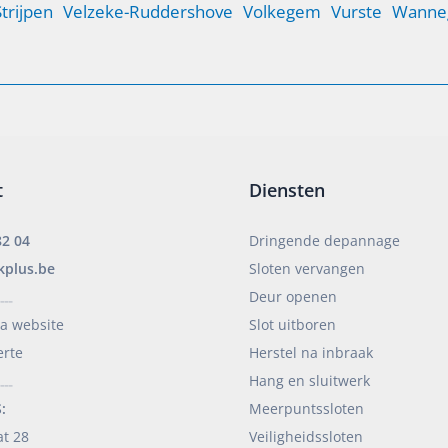
Strijpen
Velzeke-Ruddershove
Volkegem
Vurste
Wanne
t
Diensten
82 04
Dringende depannage
kplus.be
Sloten vervangen
Deur openen
____
ia website
Slot uitboren
erte
Herstel na inbraak
Hang en sluitwerk
____
:
Meerpuntssloten
at 28
Veiligheidssloten