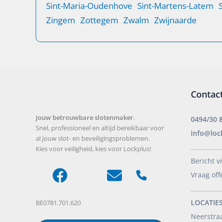
Sint-Maria-Oudenhove
Sint-Martens-Latem
Zingem
Zottegem
Zwalm
Zwijnaarde
Contac
Jouw betrouwbare slotenmaker
.
0494/30 
Snel, professioneel en altijd bereikbaar voor
info@loc
al jouw slot- en beveiligingsproblemen.
Kies voor veiligheid, kies voor Lockplus!
_______________
Bericht v
Vraag off
_______________
LOCATIES
BE0781.701.620
Neerstra