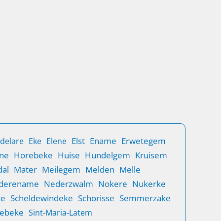
Elst
Ename
Erwetegem
delare
Eke
Elene
ne
Horebeke
Huise
Hundelgem
Kruisem
al
Mater
Meilegem
Melden
Melle
derename
Nederzwalm
Nokere
Nukerke
de
Scheldewindeke
Schorisse
Semmerzake
rebeke
Sint-Maria-Latem