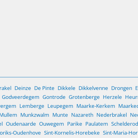
Slot kapot in Zwijnaarde of een cilinderslot
laten vervangen? Lockplus biedt snelle en
betrouwbare hulp bij het vervangen van
alle soorten sloten. Zowel bij verlies van
sleutels als bij verouderde sloten zorgen
we voor een veilige oplossing, zonder
schade en met advies op maat.
rakel
Deinze
De Pinte
Dikkele
Dikkelvenne
Drongen
E
Godveerdegem
Gontrode
Grotenberge
Herzele
Heur
wergem
Lemberge
Leupegem
Maarke-Kerkem
Maarked
Mullem
Munkzwalm
Munte
Nazareth
Nederbrakel
Ne
l
Oudenaarde
Ouwegem
Parike
Paulatem
Scheldero
Goriks-Oudenhove
Sint-Kornelis-Horebeke
Sint-Maria-Ho