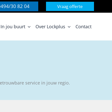
0494/30 82 04
Vraag offerte
In jou buurt
Over Lockplus
Contact
etrouwbare service in jouw regio.