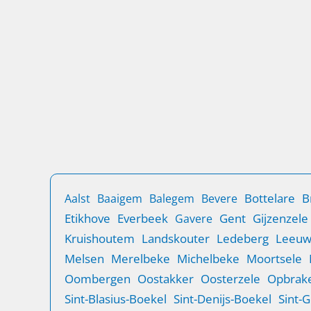
Beveilig je woning in Zwijnaarde tegen
inbraak met de oplossingen van Lockplus.
Van veiligheidssloten tot raambeveiliging:
wij analyseren jouw situatie en installeren
professioneel de juiste systemen.
Bescherm je eigendom met een aanpak op
maat, afgestemd op jouw woning en
omgeving.
B
Bottelare
Aalst
Baaigem
Balegem
Bevere
Etikhove
Everbeek
Gent
Gijzenzele
Gavere
Kruishoutem
Landskouter
Ledeberg
Leeu
Melsen
Merelbeke
Michelbeke
Moortsele
Oombergen
Oostakker
Oosterzele
Opbrake
Sint-Blasius-Boekel
Sint-Denijs-Boekel
Sint-