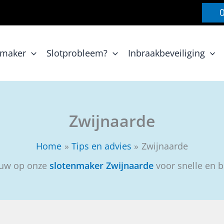
nmaker
Slotprobleem?
Inbraakbeveiliging
Zwijnaarde
Home
Tips en advies
Zwijnaarde
ouw op onze
slotenmaker Zwijnaarde
voor snelle en b