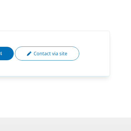
4
Contact via site