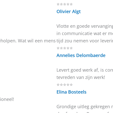
⭐⭐⭐⭐⭐
Olivier Algt
Vlotte en goede vervanging
in communicatie wat er mo
geholpen. Wat wil een mens
tijd zou nemen voor leveri
⭐⭐⭐⭐⭐
Annelies Delombaerde
Levert goed werk af, is corr
tevreden van zijn werk!
⭐⭐⭐⭐⭐
Elina Bosteels
ioneel!
Grondige uitleg gekregen m