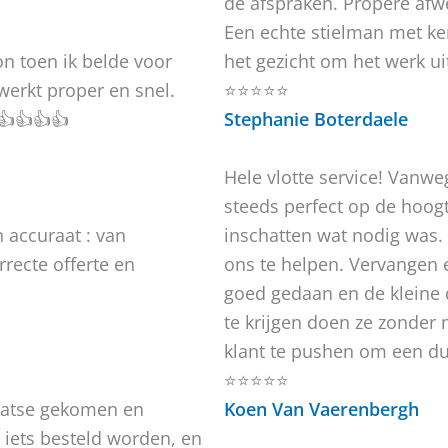
de afspraken. Propere afwe
Een echte stielman met ken
oon toen ik belde voor
het gezicht om het werk uit
 werkt proper en snel.
⭐⭐⭐⭐⭐
👍👍👍👍
Stephanie Boterdaele
Hele vlotte service! Vanw
steeds perfect op de hoogt
n accuraat : van
inschatten wat nodig was.
recte offerte en
ons te helpen. Vervangen 
goed gedaan en de kleine 
te krijgen doen ze zonder 
klant te pushen om een d
⭐⭐⭐⭐⭐
laatse gekomen en
Koen Van Vaerenbergh
 iets besteld worden, en