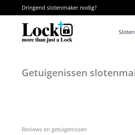
Ga
Dringend
slotenmaker
nodig?
naar
de
inhoud
Slote
Getuigenissen slotenma
Reviews en getuigenissen