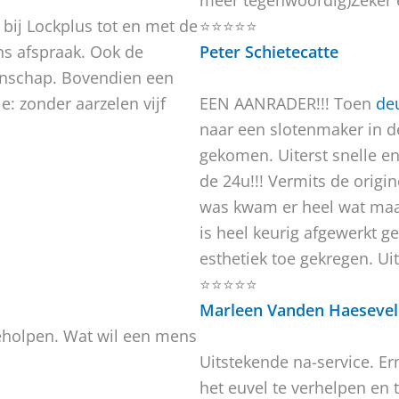
meer tegenwoordig)Zeker 
bij Lockplus tot en met de
⭐⭐⭐⭐⭐
ens afspraak. Ook de
Peter Schietecatte
anschap. Bovendien een
e: zonder aarzelen vijf
EEN AANRADER!!! Toen
de
naar een slotenmaker in de
gekomen. Uiterst snelle e
de 24u!!! Vermits de origin
was kwam er heel wat maat
is heel keurig afgewerkt 
esthetiek toe gekregen. Ui
⭐⭐⭐⭐⭐
Marleen Vanden Haeseve
geholpen. Wat wil een mens
Uitstekende na-service. E
het euvel te verhelpen en 