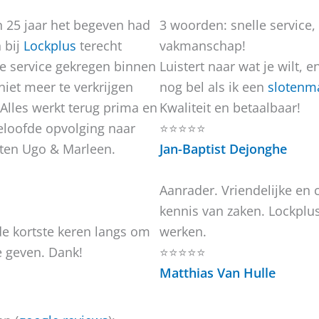
 25 jaar het begeven had
3 woorden: snelle service,
 bij
Lockplus
terecht
vakmanschap!
le service gekregen binnen
Luistert naar wat je wilt, 
niet meer te verkrijgen
nog bel als ik een
slotenm
Alles werkt terug prima en
Kwaliteit en betaalbaar!
eloofde opvolging naar
⭐⭐⭐⭐⭐
nten Ugo & Marleen.
Jan-Baptist Dejonghe
Aanrader. Vriendelijke en 
kennis van zaken. Lockplu
de kortste keren langs om
werken.
e geven. Dank!
⭐⭐⭐⭐⭐
Matthias Van Hulle