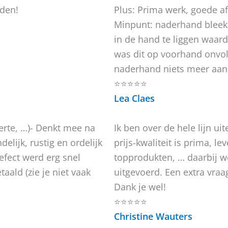
eden!
Plus: Prima werk, goede 
Minpunt: naderhand bleek
in de hand te liggen waard
was dit op voorhand onvol
naderhand niets meer aan
⭐⭐⭐⭐⭐
Lea Claes
erte, …)- Denkt mee na
Ik ben over de hele lijn ui
elijk, rustig en ordelijk
prijs-kwaliteit is prima, l
efect werd erg snel
topprodukten, … daarbij wo
taald (zie je niet vaak
uitgevoerd. Een extra vra
Dank je wel!
⭐⭐⭐⭐⭐
Christine Wauters