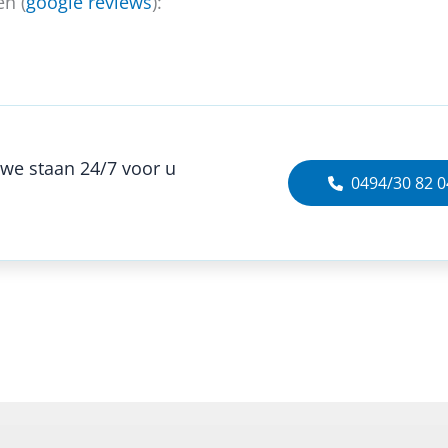
en (
google reviews
):
we staan 24/7 voor u
0494/30 82 0