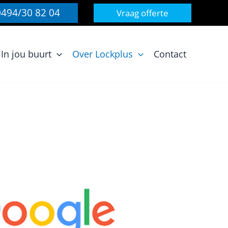
0494/30 82 04
Vraag offerte
In jou buurt
Over Lockplus
Contact