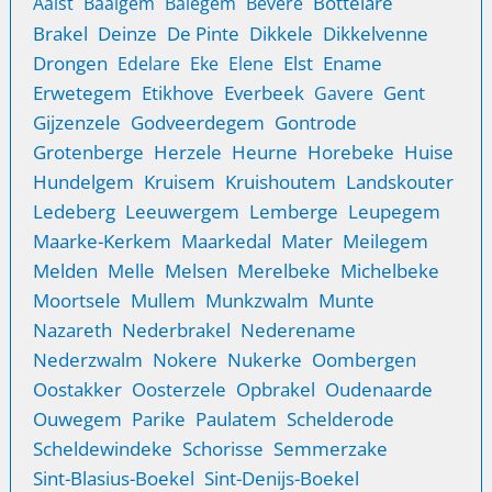
Bottelare
Aalst
Baaigem
Balegem
Bevere
Brakel
Deinze
De Pinte
Dikkele
Dikkelvenne
Drongen
Elst
Ename
Edelare
Eke
Elene
Erwetegem
Etikhove
Everbeek
Gent
Gavere
Gijzenzele
Godveerdegem
Gontrode
Grotenberge
Herzele
Heurne
Horebeke
Huise
Hundelgem
Kruisem
Kruishoutem
Landskouter
Ledeberg
Leeuwergem
Lemberge
Leupegem
Maarke-Kerkem
Maarkedal
Mater
Meilegem
Melden
Melle
Melsen
Merelbeke
Michelbeke
Moortsele
Mullem
Munkzwalm
Munte
Nazareth
Nederbrakel
Nederename
Nederzwalm
Nokere
Nukerke
Oombergen
Oostakker
Oosterzele
Opbrakel
Oudenaarde
Ouwegem
Parike
Paulatem
Schelderode
Scheldewindeke
Schorisse
Semmerzake
Sint-Blasius-Boekel
Sint-Denijs-Boekel