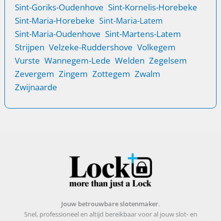
Sint-Goriks-Oudenhove
Sint-Kornelis-Horebeke
Sint-Maria-Horebeke
Sint-Maria-Latem
Sint-Maria-Oudenhove
Sint-Martens-Latem
Strijpen
Velzeke-Ruddershove
Volkegem
Vurste
Wannegem-Lede
Welden
Zegelsem
Zevergem
Zingem
Zottegem
Zwalm
Zwijnaarde
Jouw betrouwbare slotenmaker
.
Snel, professioneel en altijd bereikbaar voor al jouw slot- en