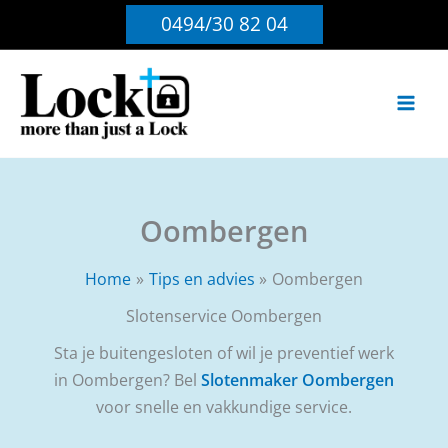
Ga
0494/30 82 04
naar
de
inhoud
Oombergen
Home
Tips en advies
Oombergen
Slotenservice Oombergen
Sta je buitengesloten of wil je preventief werk
in Oombergen? Bel
Slotenmaker Oombergen
voor snelle en vakkundige service.