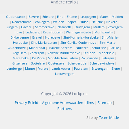
Andere regio's
Oudenaarde
|
Bevere
|
Edelare
|
Eine
|
Ename
|
Leupegem
|
Mater
|
Melden
|
Nederename
|
Volkegem
|
Welden
|
Asper
|
Huise
|
Heurne
|
Nokere
|
Zingem
|
Gavere
|
Semmerzake
|
Nazareth
|
Ouwegem
|
Mullem
|
Zevergem
|
Eke
|
Ledeberg
|
Kruishoutem
|
Wannegem-Lede
|
Munkzwalm
|
Dikkelvenne
|
Brakel
|
Horebeke
|
Sint-Kornelis-Horebeke
|
Sint-Maria-
Horebeke
|
Sint-Maria-Latem
|
Sint-Goriks-Oudenhove
|
Sint-Maria-
Oudenhove
|
Maarkedal
|
Maarke-Kerkem
|
Nukerke
|
Schorisse
|
Parike
|
Zegelsem
|
Zottegem
|
Velzeke-Ruddershove
|
Strijpen
|
Moortsele
|
Merelbeke
|
De Pinte
|
Sint-Martens-Latem
|
Zwijnaarde
|
Balegem
|
Gijzenzele
|
Bottelare
|
Oosterzele
|
Schelderode
|
Scheldewindeke
|
Lemberge
|
Munte
|
Vurste
|
Landskouter
|
Paulatem
|
Erwetegem
|
Elene
|
Leeuwergem
Copyright © 2026
Lockplus
Privacy Beleid
|
Algemene Voorwaarden
|
llms
|
Sitemap
|
Partners
Site by
Team Made