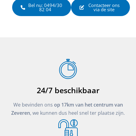
Bel nu: 0494/30
Contacteer ons
82 04
via de site
24/7 beschikbaar
We bevinden ons
op 17km
v
an het centrum van
Zeveren
, we kunnen dus heel snel ter plaatse zijn.