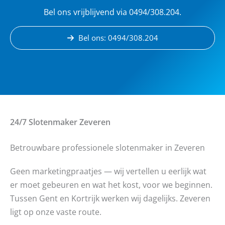
Bel ons vrijblijvend via 0494/308.204.
Bel ons: 0494/308.204
24/7 Slotenmaker
Zeveren
Betrouwbare professionele slotenmaker in Zeveren
Geen marketingpraatjes — wij vertellen u eerlijk wat
er moet gebeuren en wat het kost, voor we beginnen.
Tussen Gent en Kortrijk werken wij dagelijks. Zeveren
ligt op onze vaste route.