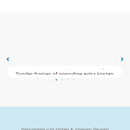
 gehad
Grondige uitleg gekregen met overzichteli
offerte. Stipt aanwezig op de afspraken.
nel en
Propere afwerking en top uitleg gekrege
gelost.
Een echte stielman met kennis in zijn vak
osten.
steeds met een lach op het gezicht. Echt
vakman.
aanrader!
Stephanie Boterdaele
★★★★★
Vervangen van sloten & openen deuren