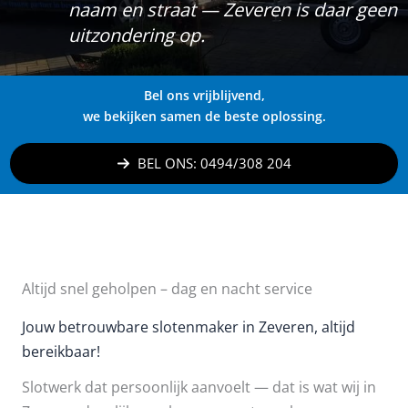
naam en straat — Zeveren is daar geen
uitzondering op.
Bel ons vrijblijvend,
we bekijken samen de beste oplossing.
BEL ONS: 0494/308 204
Altijd snel geholpen – dag en nacht service
Jouw betrouwbare slotenmaker in Zeveren, altijd
bereikbaar!
Slotwerk dat persoonlijk aanvoelt — dat is wat wij in