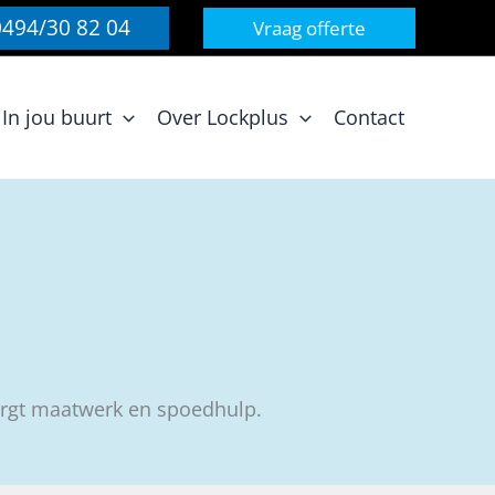
0494/30 82 04
Vraag offerte
In jou buurt
Over Lockplus
Contact
rgt maatwerk en spoedhulp.