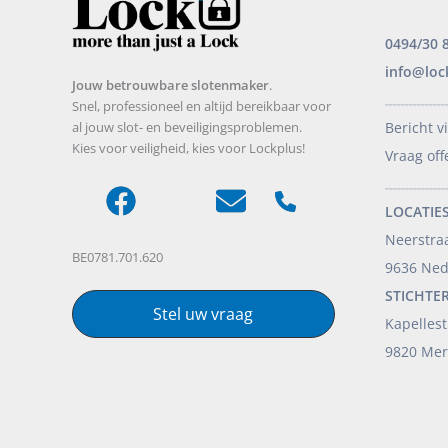
0494/30 
info@loc
Jouw betrouwbare slotenmaker
.
_______________
Snel, professioneel en altijd bereikbaar voor
al jouw slot- en beveiligingsproblemen.
Bericht v
Kies voor veiligheid, kies voor Lockplus!
Vraag off
_______________
LOCATIES
Neerstra
BE0781.701.620
9636 Ne
STICHTE
Stel uw vraag
Kapellest
9820 Mer