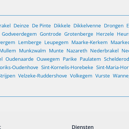
rakel
Deinze
De Pinte
Dikkele
Dikkelvenne
Drongen
E
Godveerdegem
Gontrode
Grotenberge
Herzele
Heur
wergem
Lemberge
Leupegem
Maarke-Kerkem
Maarked
Mullem
Munkzwalm
Munte
Nazareth
Nederbrakel
Ne
l
Oudenaarde
Ouwegem
Parike
Paulatem
Scheldero
Goriks-Oudenhove
Sint-Kornelis-Horebeke
Sint-Maria-Ho
Strijpen
Velzeke-Ruddershove
Volkegem
Vurste
Wanne
t
Diensten