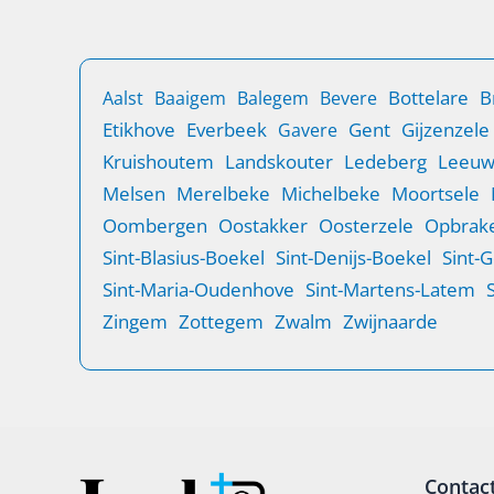
beschermen.
B
Bottelare
Aalst
Baaigem
Balegem
Bevere
Etikhove
Everbeek
Gent
Gijzenzele
Gavere
Kruishoutem
Landskouter
Ledeberg
Leeu
Melsen
Merelbeke
Michelbeke
Moortsele
Oombergen
Oostakker
Oosterzele
Opbrake
Sint-Blasius-Boekel
Sint-Denijs-Boekel
Sint-
Sint-Maria-Oudenhove
Sint-Martens-Latem
Zingem
Zottegem
Zwalm
Zwijnaarde
Contac