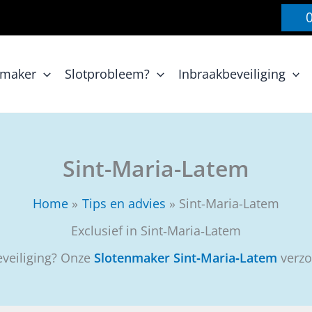
nmaker
Slotprobleem?
Inbraakbeveiliging
Sint-Maria-Latem
Home
Tips en advies
Sint-Maria-Latem
Exclusief in Sint‑Maria‑Latem
eveiliging? Onze
Slotenmaker Sint‑Maria‑Latem
verzo