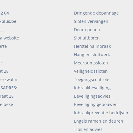
82 04
Dringende depannage
kplus.be
Sloten vervangen
Deur openen
____
ia website
Slot uitboren
erte
Herstel na inbraak
Hang en sluitwerk
____
:
Meerpuntssloten
at 28
Veiligheidssloten
derzwalm
Toegangscontrole
RSADRES:
Inbraakbeveiliging
raat 28
Beveiligingsadvies
elbeke
Beveiliging gebouwen
Inbraakpreventie bedrijven
Engels ramen en deuren
Tips en advies