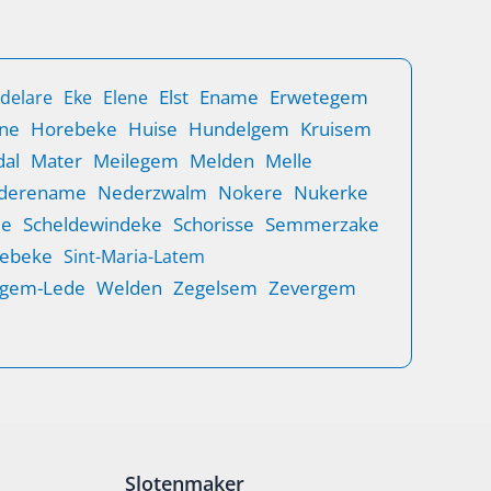
Elst
Ename
Erwetegem
delare
Eke
Elene
ne
Horebeke
Huise
Hundelgem
Kruisem
al
Mater
Meilegem
Melden
Melle
derename
Nederzwalm
Nokere
Nukerke
de
Scheldewindeke
Schorisse
Semmerzake
rebeke
Sint-Maria-Latem
gem-Lede
Welden
Zegelsem
Zevergem
Slotenmaker