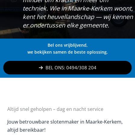
techniek. Wie in Maarke-Kerkem woont,
kent het heuvellandschap — wij kennen
er ondertussen elke gemeente.
Bel ons vrijblijvend,
we bekijken samen de beste oplossing.
BEL ONS: 0494/308 204
Altijd snel geholpen – dag en nacht service
Jouw betrouwbare slotenmaker in Maarke-Kerkem,
altijd bereikbaar!