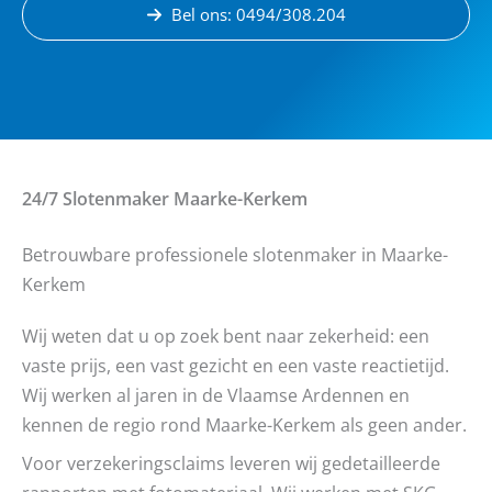
Bel ons: 0494/308.204
24/7 Slotenmaker
Maarke-Kerkem
Betrouwbare professionele slotenmaker in Maarke-
Kerkem
Wij weten dat u op zoek bent naar zekerheid: een
vaste prijs, een vast gezicht en een vaste reactietijd.
Wij werken al jaren in de Vlaamse Ardennen en
kennen de regio rond Maarke-Kerkem als geen ander.
Voor verzekeringsclaims leveren wij gedetailleerde