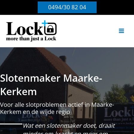
Ga
0494/30 82 04
naar
de
inhoud
Slotenmaker Maarke-
Kerkem
Voor alle slotproblemen actief in Maarke-
Kerkem en de wijde regio
Wat een slotenmaker doet, draait
minder om kracht en meer om