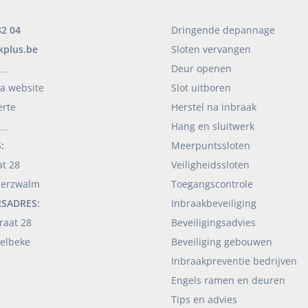
82 04
Dringende depannage
kplus.be
Sloten vervangen
Deur openen
____
ia website
Slot uitboren
erte
Herstel na inbraak
Hang en sluitwerk
____
:
Meerpuntssloten
at 28
Veiligheidssloten
derzwalm
Toegangscontrole
RSADRES:
Inbraakbeveiliging
raat 28
Beveiligingsadvies
elbeke
Beveiliging gebouwen
Inbraakpreventie bedrijven
Engels ramen en deuren
Tips en advies