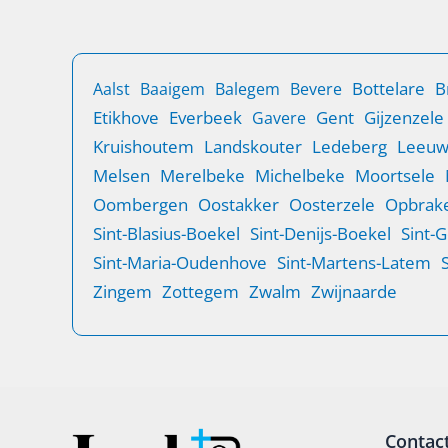
B
Bottelare
Aalst
Baaigem
Balegem
Bevere
Etikhove
Everbeek
Gent
Gijzenzele
Gavere
Kruishoutem
Landskouter
Ledeberg
Leeu
Melsen
Merelbeke
Michelbeke
Moortsele
Oombergen
Oostakker
Oosterzele
Opbrake
Sint-Blasius-Boekel
Sint-Denijs-Boekel
Sint-
Sint-Maria-Oudenhove
Sint-Martens-Latem
Zingem
Zottegem
Zwalm
Zwijnaarde
Contac