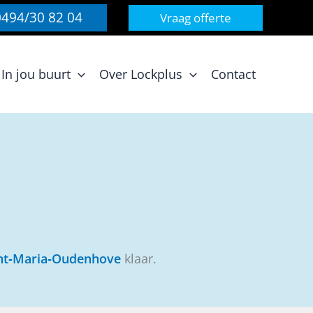
0494/30 82 04
Vraag offerte
In jou buurt
Over Lockplus
Contact
nt‑Maria‑Oudenhove
klaar.