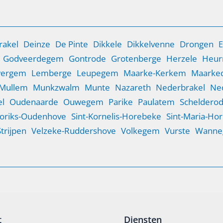
of je sloten
rakel
Deinze
De Pinte
Dikkele
Dikkelvenne
Drongen
E
Godveerdegem
Gontrode
Grotenberge
Herzele
Heur
wergem
Lemberge
Leupegem
Maarke-Kerkem
Maarked
Mullem
Munkzwalm
Munte
Nazareth
Nederbrakel
Ne
l
Oudenaarde
Ouwegem
Parike
Paulatem
Scheldero
Goriks-Oudenhove
Sint-Kornelis-Horebeke
Sint-Maria-Ho
Strijpen
Velzeke-Ruddershove
Volkegem
Vurste
Wanne
t
Diensten