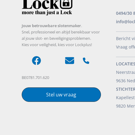
0494/30 
info@loc
Jouw betrouwbare slotenmaker
.
_______________
Snel, professioneel en altijd bereikbaar voor
al jouw slot- en beveiligingsproblemen.
Bericht v
Kies voor veiligheid, kies voor Lockplus!
Vraag off
_______________
LOCATIES
Neerstra
BE0781.701.620
9636 Ne
STICHTE
Stel uw vraag
Kapellest
9820 Mer