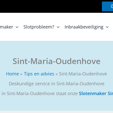
nmaker
Slotprobleem?
Inbraakbeveiliging
Sint-Maria-Oudenhove
Home
Tips en advies
Sint-Maria-Oudenhove
Deskundige service in Sint‑Maria‑Oudenhove
 in Sint‑Maria‑Oudenhove staat onze
Slotenmaker Si