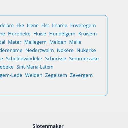
Elst
Ename
Erwetegem
delare
Eke
Elene
ne
Horebeke
Huise
Hundelgem
Kruisem
al
Mater
Meilegem
Melden
Melle
derename
Nederzwalm
Nokere
Nukerke
de
Scheldewindeke
Schorisse
Semmerzake
rebeke
Sint-Maria-Latem
gem-Lede
Welden
Zegelsem
Zevergem
Slotenmaker