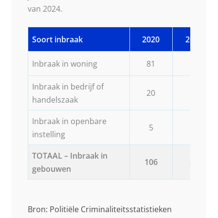
van 2024.
Soort inbraak
2020
2021
Inbraak in woning
81
73
Inbraak in bedrijf of
20
12
handelszaak
Inbraak in openbare
5
2
instelling
TOTAAL – Inbraak in
106
87
gebouwen
Bron: Politiële Criminaliteitsstatistieken