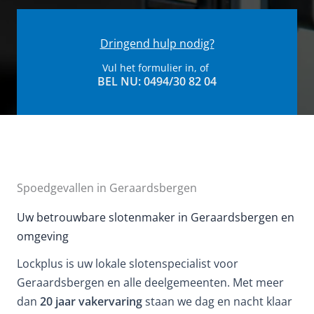
Dringend hulp nodig?
Vul het formulier in, of
BEL NU: 0494/30 82 04​
Spoedgevallen in Geraardsbergen
Uw betrouwbare slotenmaker in Geraardsbergen en
omgeving
Lockplus is uw lokale slotenspecialist voor
Geraardsbergen en alle deelgemeenten. Met meer
dan
20 jaar vakervaring
staan we dag en nacht klaar