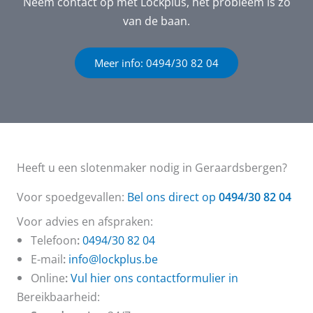
Neem contact op met Lockplus, het probleem is zo
van de baan.
Meer info: 0494/30 82 04
Heeft u een slotenmaker nodig in Geraardsbergen?
Voor spoedgevallen:
Bel ons direct op
0494/30 82 04
Voor advies en afspraken:
Telefoon
:
0494/30 82 04
E-mail
:
info@lockplus.be
Online
:
Vul hier ons contactformulier in
Bereikbaarheid: