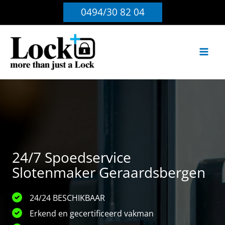
Ga
0494/30 82 04
naar
de
inhoud
24/7 Spoedservice
Slotenmaker Geraardsbergen
24/24 BESCHIKBAAR
Erkend en gecertificeerd vakman