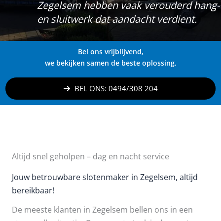
Zegelsem hebben vaak verouderd hang-
en sluitwerk dat aandacht verdient.
Bel ons vrijblijvend,
we bekijken samen de beste oplossing.
BEL ONS: 0494/308 204
Altijd snel geholpen – dag en nacht service
Jouw betrouwbare slotenmaker in Zegelsem, altijd
bereikbaar!
De meeste klanten in Zegelsem bellen ons in een