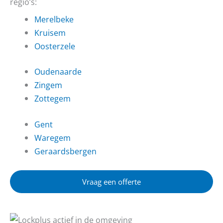
regio’s:
Merelbeke
Kruisem
Oosterzele
Oudenaarde
Zingem
Zottegem
Gent
Waregem
Geraardsbergen
Vraag een offerte