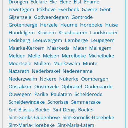
Drongen
Elst
Ename
Edelare
Eke
Elene
Erwetegem
Etikhove
Everbeek
Gent
Gavere
Gijzenzele
Godveerdegem
Gontrode
Grotenberge
Herzele
Heurne
Horebeke
Huise
Hundelgem
Kruisem
Kruishoutem
Landskouter
Ledeberg
Leeuwergem
Lemberge
Leupegem
Maarke-Kerkem
Maarkedal
Mater
Meilegem
Melden
Melle
Melsen
Merelbeke
Michelbeke
Moortsele
Mullem
Munkzwalm
Munte
Nazareth
Nederbrakel
Nederename
Nederzwalm
Nokere
Nukerke
Oombergen
Oostakker
Oosterzele
Opbrakel
Oudenaarde
Ouwegem
Parike
Paulatem
Schelderode
Scheldewindeke
Schorisse
Semmerzake
Sint-Blasius-Boekel
Sint-Denijs-Boekel
Sint-Goriks-Oudenhove
Sint-Kornelis-Horebeke
Sint-Maria-Horebeke
Sint-Maria-Latem