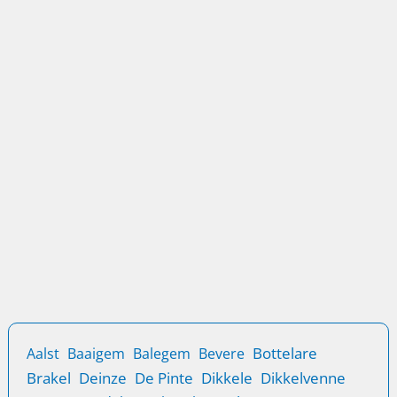
voor jouw veiligheid
Kies voor effectieve inbraakbeveiliging in Sint-Martens-
Latem en bescherm je woning en bedrijf tegen
ongewenste gasten.
Blog
Locatie
Sloten vervangen in Sint‑Martens‑Latem
Sloten vervangen in Sint‑Martens‑Latem is essentieel
voor de veiligheid van je woning of bedrijfspand. Of je
nu je sleutels kwijt
Bottelare
Aalst
Baaigem
Balegem
Bevere
Brakel
Deinze
De Pinte
Dikkele
Dikkelvenne