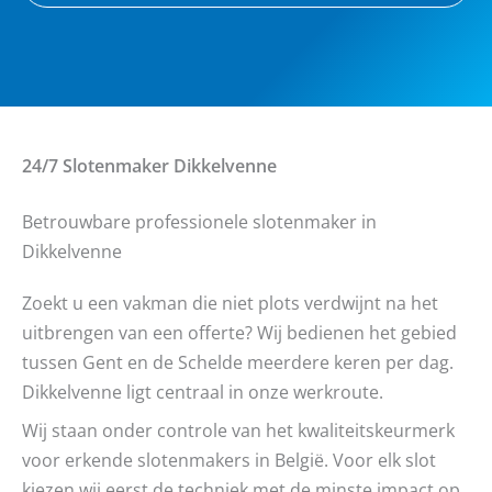
24/7 Slotenmaker
Dikkelvenne
Betrouwbare professionele slotenmaker in
Dikkelvenne
Zoekt u een vakman die niet plots verdwijnt na het
uitbrengen van een offerte? Wij bedienen het gebied
tussen Gent en de Schelde meerdere keren per dag.
Dikkelvenne ligt centraal in onze werkroute.
Wij staan onder controle van het kwaliteitskeurmerk
voor erkende slotenmakers in België. Voor elk slot
kiezen wij eerst de techniek met de minste impact op