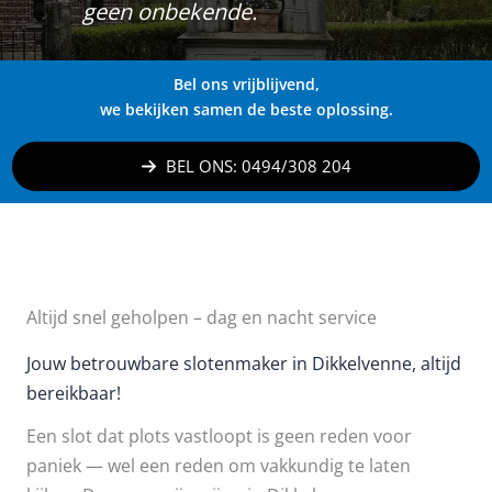
geen onbekende.
Bel ons vrijblijvend,
we bekijken samen de beste oplossing.
BEL ONS: 0494/308 204
Altijd snel geholpen – dag en nacht service
Jouw betrouwbare slotenmaker in Dikkelvenne, altijd
bereikbaar!
Een slot dat plots vastloopt is geen reden voor
paniek — wel een reden om vakkundig te laten