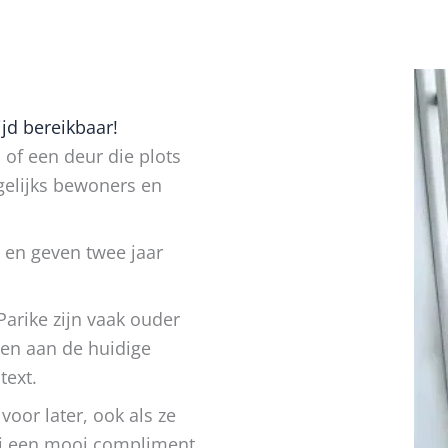
jd bereikbaar!
 of een deur die plots
gelijks bewoners en
 en geven twee jaar
arike zijn vaak ouder
en aan de huidige
text.
oor later, ook als ze
j een mooi compliment.