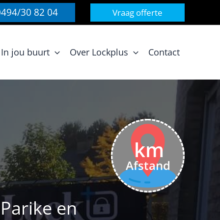
0494/30 82 04
Vraag offerte
In jou buurt
Over Lockplus
Contact
km
Afstand
Parike en