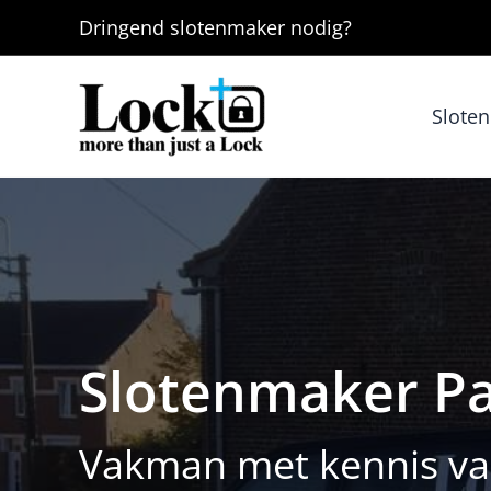
Ga
Dringend
slotenmaker
nodig?
naar
de
inhoud
Slote
Slotenmaker Pa
Vakman met kennis van