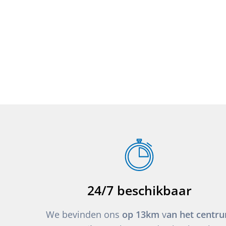
24/7 beschikbaar
We bevinden ons
op 13km
v
an het centr