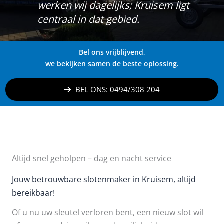
werken wij dagelijks; Kruisem ligt
centraal in dat gebied.
Bel ons vrijblijvend,
we bekijken samen de beste oplossing.
BEL ONS: 0494/308 204
Altijd snel geholpen – dag en nacht service
Jouw betrouwbare slotenmaker in Kruisem, altijd
bereikbaar!
Of u nu uw sleutel verloren bent, een nieuw slot wil