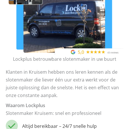
Lockplus betrouwbare slotenmaker in uw buurt
Klanten in Kruisem hebben ons leren kennen als de
slotenmaker die liever één uur extra werkt voor de
juiste oplossing dan de snelste. Het is een effect van
onze constante aanpak.
Waarom Lockplus
Slotenmaker Kruisem: snel en professioneel
Altijd bereikbaar – 24/7 snelle hulp