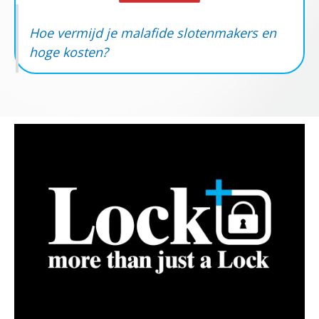
Hoe vermijd je malafide slotenmakers en
hoge kosten?