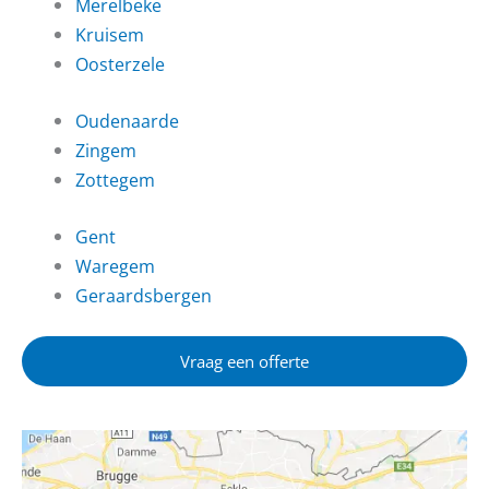
Merelbeke
Kruisem
Oosterzele
Oudenaarde
Zingem
Zottegem
Gent
Waregem
Geraardsbergen
Vraag een offerte