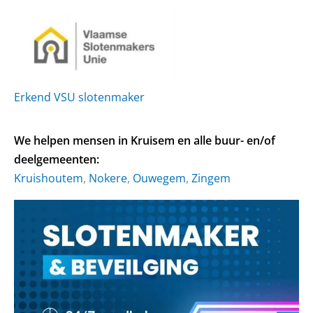
Erkend VSU slotenmaker
We helpen mensen in Kruisem en alle buur- en/of
deelgemeenten:
Kruishoutem
,
Nokere
,
Ouwegem
,
Zingem