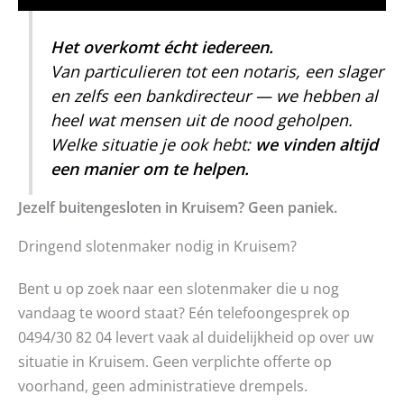
Het overkomt écht iedereen.
Van particulieren tot een notaris, een slager
en zelfs een bankdirecteur — we hebben al
heel wat mensen uit de nood geholpen.
Welke situatie je ook hebt:
we vinden altijd
een manier om te helpen.
Jezelf buitengesloten in Kruisem? Geen paniek.
Dringend slotenmaker nodig in Kruisem?
Bent u op zoek naar een slotenmaker die u nog
vandaag te woord staat? Eén telefoongesprek op
0494/30 82 04 levert vaak al duidelijkheid op over uw
situatie in Kruisem. Geen verplichte offerte op
voorhand, geen administratieve drempels.