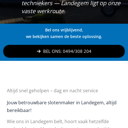
techniekers — Landegem ligt op onze
vaste werkroute.
Bel ons vrijblijvend,
we bekijken samen de beste oplossing.
BEL ONS: 0494/308 204
Altijd snel geholpen – dag en nacht service
Jouw betrouwbare slotenmaker in Landegem, altijd
bereikbaar!
Wie ons in Landegem belt, hoort vaak hetzelfde