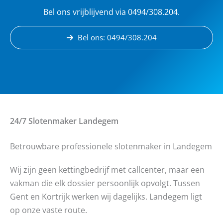
Bel ons vrijblijvend via 0494/308.204.
Bel ons: 0494/308.204
24/7 Slotenmaker
Landegem
Betrouwbare professionele slotenmaker in Landegem
Wij zijn geen kettingbedrijf met callcenter, maar een
vakman die elk dossier persoonlijk opvolgt. Tussen
Gent en Kortrijk werken wij dagelijks. Landegem ligt
op onze vaste route.