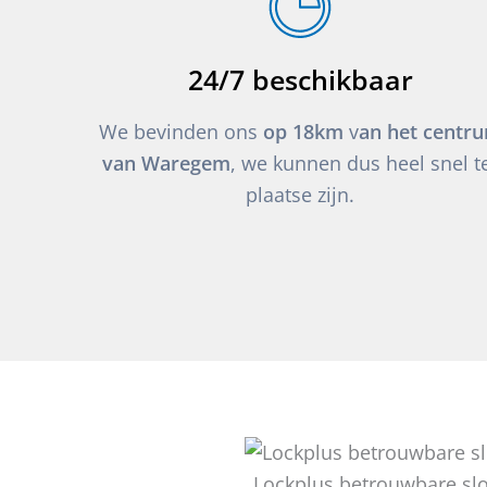
24/7 beschikbaar
We bevinden ons
op 18km
v
an het centr
van Waregem
, we kunnen dus heel snel t
plaatse zijn.
Lockplus betrouwbare sl