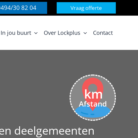
0494/30 82 04
Vraag offerte
In jou buurt
Over Lockplus
Contact
km
Afstand
 en deelgemeenten