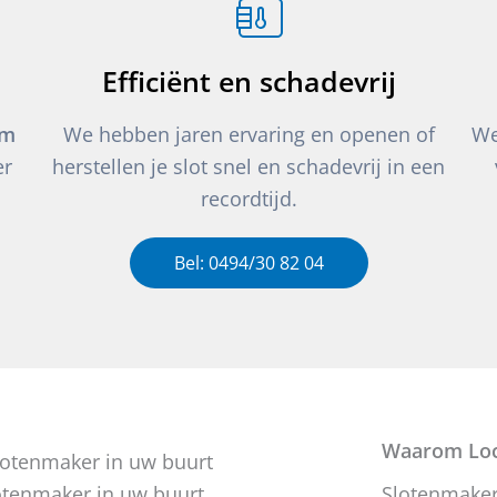
Efficiënt en schadevrij
um
We hebben jaren ervaring en openen of
We
er
herstellen je slot snel en schadevrij in een
recordtijd.
Bel: 0494/30 82 04
Waarom Loc
otenmaker in uw buurt
Slotenmaker