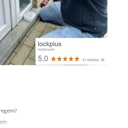
aregem?
gem