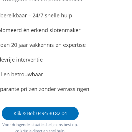
d bereikbaar – 24/7 snelle hulp
plomeerd én erkend slotenmaker
dan 20 jaar vakkennis en expertise
evrije interventie
l en betrouwbaar
parante prijzen zonder verrassingen
Klik & Bel: 0494/30 82 04
Voor dringende situaties bel je ons best op.
Zo krijg je direct en snel hulp.