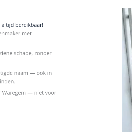
ltijd bereikbaar!
otenmaker met
rziene schade, zonder
estigde naam — ook in
inden.
or Waregem — niet voor