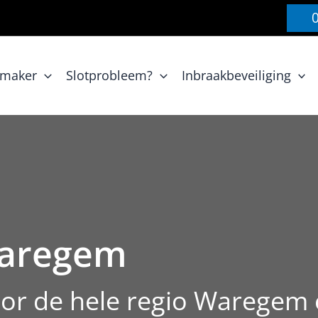
nmaker
Slotprobleem?
Inbraakbeveiliging
Waregem
oor de hele regio Waregem