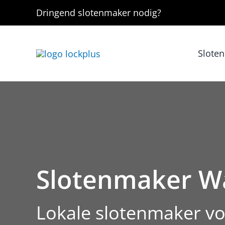
Ga
Dringend
slotenmaker
nodig?
naar
de
inhoud
Slote
Slotenmaker 
Lokale slotenmaker v