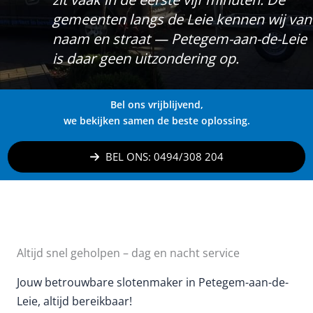
gemeenten langs de Leie kennen wij van
naam en straat — Petegem-aan-de-Leie
is daar geen uitzondering op.
Bel ons vrijblijvend,
we bekijken samen de beste oplossing.
BEL ONS: 0494/308 204
Altijd snel geholpen – dag en nacht service
Jouw betrouwbare slotenmaker in Petegem-aan-de-
Leie, altijd bereikbaar!