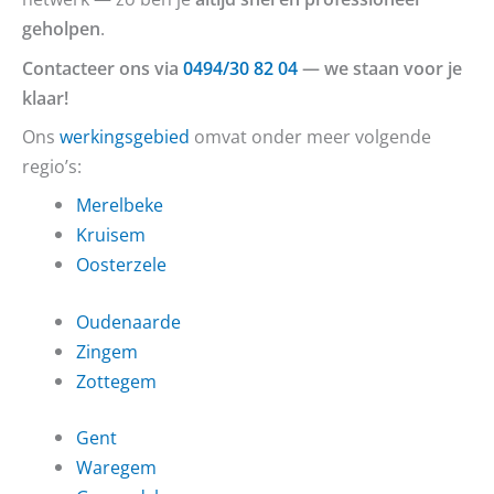
geholpen
.
Contacteer ons via
0494/30 82 04
— we staan voor je
klaar!
Ons
werkingsgebied
omvat onder meer volgende
regio’s:
Merelbeke
Kruisem
Oosterzele
Oudenaarde
Zingem
Zottegem
Gent
Waregem