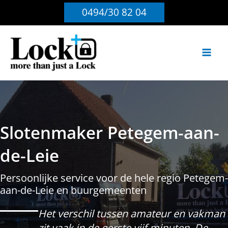
Ga
0494/30 82 04
naar
de
inhoud
Slotenmaker Petegem-aan-
de-Leie
Persoonlijke service voor de hele regio Petegem-
aan-de-Leie en buurgemeenten
Het verschil tussen amateur en vakman
zit vaak in de eerste vijf minuten. De