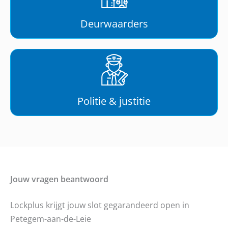
Deurwaarders
Politie & justitie
Jouw vragen beantwoord
Lockplus krijgt jouw slot gegarandeerd open in
Petegem-aan-de-Leie