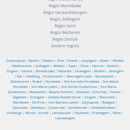
Regio Merelbeke
Regio Geraardsbergen
Regio Zottegem
Regio Gent
Regio Wetteren
Regio Deinze
Andere regio's
Oudenaarde
|
Bevere
|
Edelare
|
Eine
|
Ename
|
Leupegem
|
Mater
|
Melden
|
Nederename
|
Volkegem
|
Welden
|
Asper
|
Huise
|
Heurne
|
Nokere
|
Zingem
|
Gavere
|
Semmerzake
|
Nazareth
|
Ouwegem
|
Mullem
|
Zevergem
|
Eke
|
Ledeberg
|
Kruishoutem
|
Wannegem-Lede
|
Munkzwalm
|
Dikkelvenne
|
Brakel
|
Horebeke
|
Sint-Kornelis-Horebeke
|
Sint-Maria-
Horebeke
|
Sint-Maria-Latem
|
Sint-Goriks-Oudenhove
|
Sint-Maria-
Oudenhove
|
Maarkedal
|
Maarke-Kerkem
|
Nukerke
|
Schorisse
|
Parike
|
Zegelsem
|
Zottegem
|
Velzeke-Ruddershove
|
Strijpen
|
Moortsele
|
Merelbeke
|
De Pinte
|
Sint-Martens-Latem
|
Zwijnaarde
|
Balegem
|
Gijzenzele
|
Bottelare
|
Oosterzele
|
Schelderode
|
Scheldewindeke
|
Lemberge
|
Munte
|
Vurste
|
Landskouter
|
Paulatem
|
Erwetegem
|
Elene
|
Leeuwergem