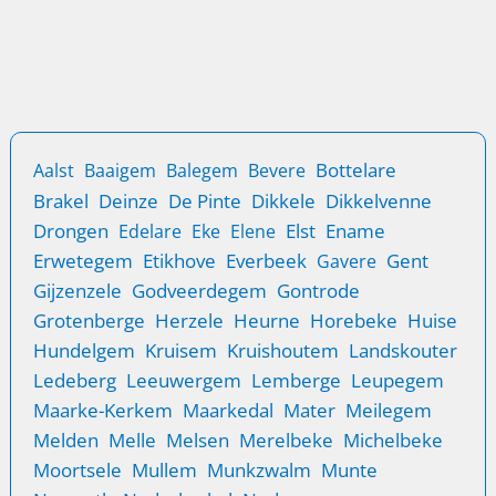
Betrouwbare Dienst
Laat Lockplus uw sloten vervangen in Aalst voor
verhoogde veiligheid en gemoedsrust. Vakkundige
installatie zonder schade.
Bottelare
Aalst
Baaigem
Balegem
Bevere
Brakel
Deinze
De Pinte
Dikkele
Dikkelvenne
Drongen
Elst
Ename
Edelare
Eke
Elene
Erwetegem
Etikhove
Everbeek
Gent
Gavere
Gijzenzele
Godveerdegem
Gontrode
Grotenberge
Herzele
Heurne
Horebeke
Huise
Hundelgem
Kruisem
Kruishoutem
Landskouter
Ledeberg
Leeuwergem
Lemberge
Leupegem
Maarke-Kerkem
Maarkedal
Mater
Meilegem
Melden
Melle
Melsen
Merelbeke
Michelbeke
Moortsele
Mullem
Munkzwalm
Munte