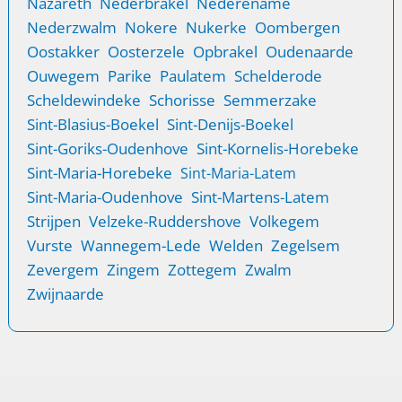
Nazareth
Nederbrakel
Nederename
Nederzwalm
Nokere
Nukerke
Oombergen
Oostakker
Oosterzele
Opbrakel
Oudenaarde
Ouwegem
Parike
Paulatem
Schelderode
Scheldewindeke
Schorisse
Semmerzake
Sint-Blasius-Boekel
Sint-Denijs-Boekel
Sint-Goriks-Oudenhove
Sint-Kornelis-Horebeke
Sint-Maria-Horebeke
Sint-Maria-Latem
Sint-Maria-Oudenhove
Sint-Martens-Latem
Strijpen
Velzeke-Ruddershove
Volkegem
Vurste
Wannegem-Lede
Welden
Zegelsem
Zevergem
Zingem
Zottegem
Zwalm
Zwijnaarde