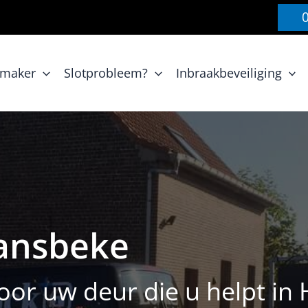
nmaker
Slotprobleem?
Inbraakbeveiliging
ansbeke
or uw deur die u helpt in