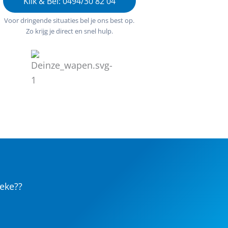
Klik & Bel: 0494/30 82 04
Voor dringende situaties bel je ons best op.
Zo krijg je direct en snel hulp.
eke??