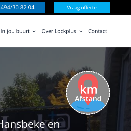
0494/30 82 04
Vraag offerte
In jou buurt
Over Lockplus
Contact
km
Afstand
 Hansbeke en