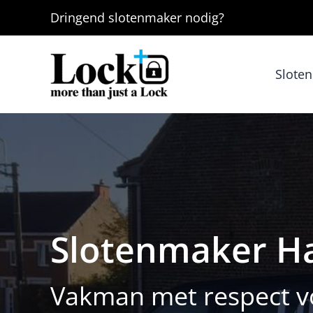
Ga
Dringend
slotenmaker
nodig?
naar
de
inhoud
Slote
Slotenmaker H
Vakman met respect vo