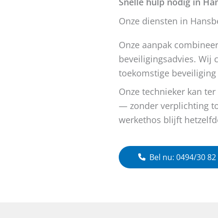
Snelle hulp nodig in Ha
Onze diensten in Hansb
Onze aanpak combineert
beveiligingsadvies. Wij
toekomstige beveiliging
Onze technieker kan ter
— zonder verplichting 
werkethos blijft hetzelfd
Bel nu: 0494/30 82