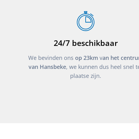
24/7 beschikbaar
We bevinden ons
op 23km
v
an het centr
van Hansbeke
, we kunnen dus heel snel t
plaatse zijn.