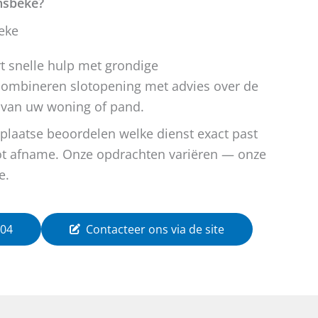
nsbeke?
eke
 snelle hulp met grondige
 combineren slotopening met advies over de
 van uw woning of pand.
 plaatse beoordelen welke dienst exact past
tot afname. Onze opdrachten variëren — onze
e.
 04
Contacteer ons via de site