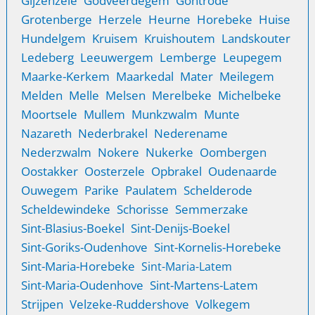
Gijzenzele
Godveerdegem
Gontrode
Grotenberge
Herzele
Heurne
Horebeke
Huise
Hundelgem
Kruisem
Kruishoutem
Landskouter
Ledeberg
Leeuwergem
Lemberge
Leupegem
Maarke-Kerkem
Maarkedal
Mater
Meilegem
Melden
Melle
Melsen
Merelbeke
Michelbeke
Moortsele
Mullem
Munkzwalm
Munte
Nazareth
Nederbrakel
Nederename
Nederzwalm
Nokere
Nukerke
Oombergen
Oostakker
Oosterzele
Opbrakel
Oudenaarde
Ouwegem
Parike
Paulatem
Schelderode
Scheldewindeke
Schorisse
Semmerzake
Sint-Blasius-Boekel
Sint-Denijs-Boekel
Sint-Goriks-Oudenhove
Sint-Kornelis-Horebeke
Sint-Maria-Horebeke
Sint-Maria-Latem
Sint-Maria-Oudenhove
Sint-Martens-Latem
Strijpen
Velzeke-Ruddershove
Volkegem