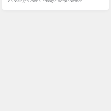
oplossingen voor alledaagse slotproblemen.
Locatie
Digitale beveiliging in Gent
Digitale beveiliging in Gent is essentieel voor een
veilige leef- en werkomgeving.
Locatie