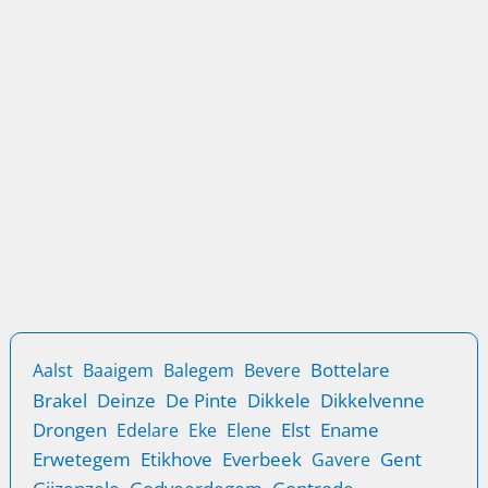
Inbraakbeveiliging in Gent is een prioriteit voor veel
inwoners die hun huis en eigendommen willen
beschermen. Een verhoogde focus op
Locatie
Sloten
Sloten vervangen in Gent snel en veilig
Sloten vervangen in Gent biedt meer veiligheid en
geruststelling.
Bottelare
Aalst
Baaigem
Balegem
Bevere
Brakel
Deinze
De Pinte
Dikkele
Dikkelvenne
Drongen
Elst
Ename
Edelare
Eke
Elene
Erwetegem
Etikhove
Everbeek
Gent
Gavere