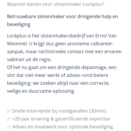
g
c
Waarom kiezen voor slotenmaker Lockplus?
e
h
n
t
Betrouwbare slotenmaker voor dringende hulp en
?
beveiliging
Lockplus is het slotenmakersbedrijf van Ernst Van
Wemmel. U krijgt dus geen anonieme callcenter-
aanpak, maar rechtstreeks contact met een ervaren
vakman uit de regio.
Of het nu gaat om een dringende depannage, een
slot dat niet meer werkt of advies rond betere
beveiliging: we zoeken altijd naar een correcte,
veilige en duurzame oplossing.
✅ Snelle interventie bij noodgevallen (30min)
✅ +20 jaar ervaring & gecertificeerde expertise
✅ Advies en maatwerk voor optimale beveiliging