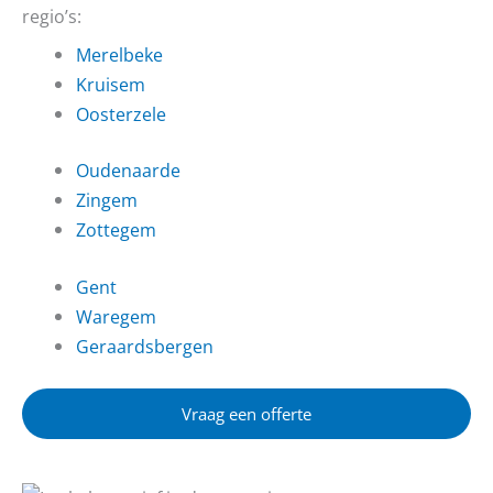
regio’s:
Merelbeke
Kruisem
Oosterzele
Oudenaarde
Zingem
Zottegem
Gent
Waregem
Geraardsbergen
Vraag een offerte