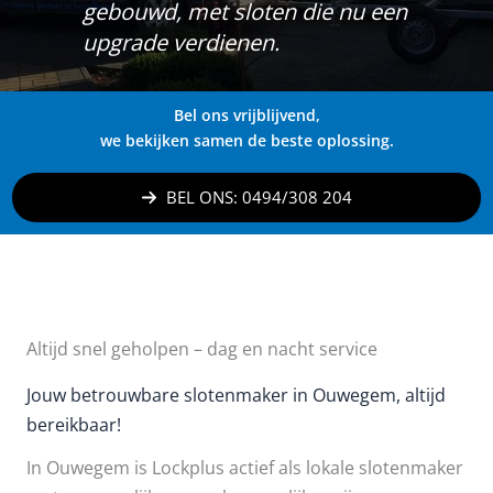
gebouwd, met sloten die nu een
upgrade verdienen.
Bel ons vrijblijvend,
we bekijken samen de beste oplossing.
BEL ONS: 0494/308 204
Altijd snel geholpen – dag en nacht service
Jouw betrouwbare slotenmaker in Ouwegem, altijd
bereikbaar!
In Ouwegem is Lockplus actief als lokale slotenmaker