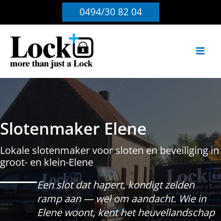
Ga
0494/30 82 04
naar
de
inhoud
Slotenmaker Elene
Lokale slotenmaker voor sloten en beveiliging in
groot- en klein-Elene
Een slot dat hapert, kondigt zelden
ramp aan — wel om aandacht. Wie in
Elene woont, kent het heuvellandschap