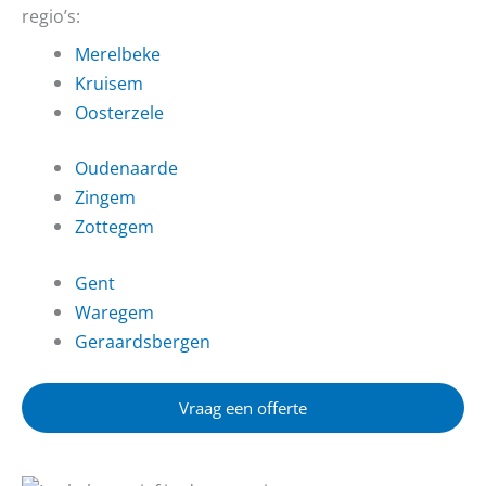
regio’s:
Merelbeke
Kruisem
Oosterzele
Oudenaarde
Zingem
Zottegem
Gent
Waregem
Geraardsbergen
Vraag een offerte