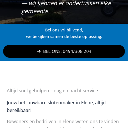
— wij kennen er ondertussen elke
gemeente.
Bel ons vrijblijvend,
we bekijken samen de beste oplossing.
BEL ONS: 0494/308 204
Altijd snel geholpen – dag en nacht service
Jouw betrouwbare slotenmaker in Elene, altijd
bereikbaar!
Bewoners en bedrijven in Elene weten ons te vinden