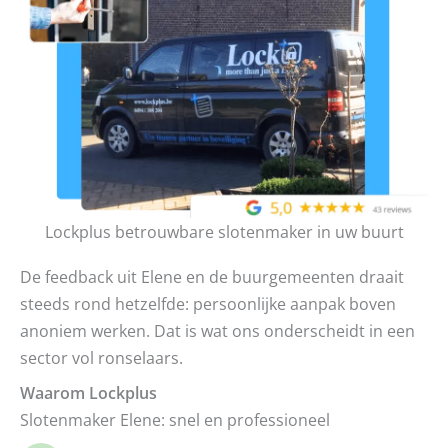
Lockplus betrouwbare slotenmaker in uw buurt
De feedback uit Elene en de buurgemeenten draait
steeds rond hetzelfde: persoonlijke aanpak boven
anoniem werken. Dat is wat ons onderscheidt in een
sector vol ronselaars.
Waarom Lockplus
Slotenmaker Elene: snel en professioneel