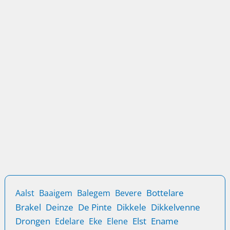
Ontdek de beste methoden voor inbraakbeveiliging in
Zingem en zorg voor een veilige woonomgeving met
Lockplus.
Blog
Locatie
Sloten vervangen in Zingem – Professioneel
en Betrouwbaar
Wanneer het tijd is om sloten te vervangen in Zingem,
kunt u vertrouwen op de deskundigheid van Lockplus.
Met onze
Bottelare
Aalst
Baaigem
Balegem
Bevere
Brakel
Deinze
De Pinte
Dikkele
Dikkelvenne
Drongen
Elst
Ename
Edelare
Eke
Elene