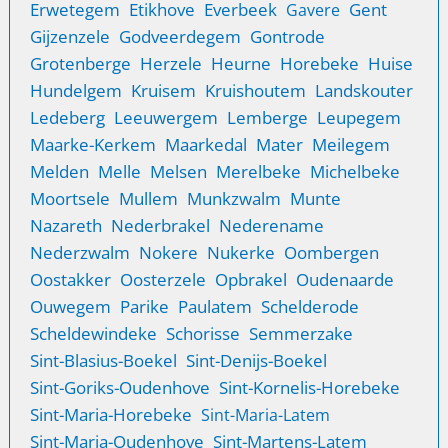
Erwetegem
Etikhove
Everbeek
Gent
Gavere
Gijzenzele
Godveerdegem
Gontrode
Grotenberge
Herzele
Heurne
Horebeke
Huise
Hundelgem
Kruisem
Kruishoutem
Landskouter
Ledeberg
Leeuwergem
Lemberge
Leupegem
Maarke-Kerkem
Maarkedal
Mater
Meilegem
Melden
Melle
Melsen
Merelbeke
Michelbeke
Moortsele
Mullem
Munkzwalm
Munte
Nazareth
Nederbrakel
Nederename
Nederzwalm
Nokere
Nukerke
Oombergen
Oostakker
Oosterzele
Opbrakel
Oudenaarde
Ouwegem
Parike
Paulatem
Schelderode
Scheldewindeke
Schorisse
Semmerzake
Sint-Blasius-Boekel
Sint-Denijs-Boekel
Sint-Goriks-Oudenhove
Sint-Kornelis-Horebeke
Sint-Maria-Horebeke
Sint-Maria-Latem
Sint-Maria-Oudenhove
Sint-Martens-Latem