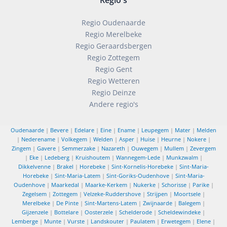
Regio Oudenaarde
Regio Merelbeke
Regio Geraardsbergen
Regio Zottegem
Regio Gent
Regio Wetteren
Regio Deinze
Andere regio's
Oudenaarde
|
Bevere
|
Edelare
|
Eine
|
Ename
|
Leupegem
|
Mater
|
Melden
|
Nederename
|
Volkegem
|
Welden
|
Asper
|
Huise
|
Heurne
|
Nokere
|
Zingem
|
Gavere
|
Semmerzake
|
Nazareth
|
Ouwegem
|
Mullem
|
Zevergem
|
Eke
|
Ledeberg
|
Kruishoutem
|
Wannegem-Lede
|
Munkzwalm
|
Dikkelvenne
|
Brakel
|
Horebeke
|
Sint-Kornelis-Horebeke
|
Sint-Maria-
Horebeke
|
Sint-Maria-Latem
|
Sint-Goriks-Oudenhove
|
Sint-Maria-
Oudenhove
|
Maarkedal
|
Maarke-Kerkem
|
Nukerke
|
Schorisse
|
Parike
|
Zegelsem
|
Zottegem
|
Velzeke-Ruddershove
|
Strijpen
|
Moortsele
|
Merelbeke
|
De Pinte
|
Sint-Martens-Latem
|
Zwijnaarde
|
Balegem
|
Gijzenzele
|
Bottelare
|
Oosterzele
|
Schelderode
|
Scheldewindeke
|
Lemberge
|
Munte
|
Vurste
|
Landskouter
|
Paulatem
|
Erwetegem
|
Elene
|