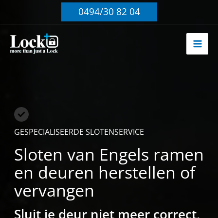
Ga
0494/30 82 04
naar
de
inhoud
GESPECIALISEERDE SLOTENSERVICE
Sloten van Engels ramen
en deuren herstellen of
vervangen
Sluit je deur niet meer correct,