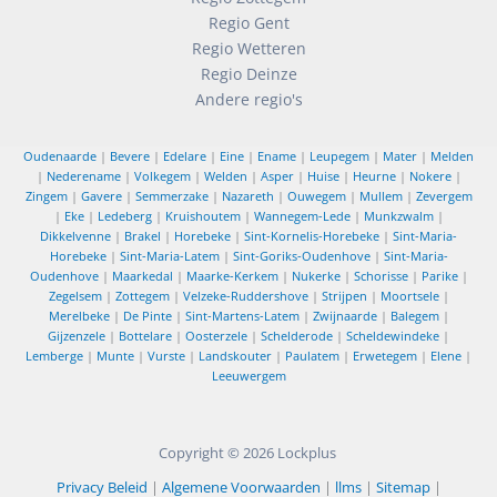
Regio Gent
Regio Wetteren
Regio Deinze
Andere regio's
Oudenaarde
|
Bevere
|
Edelare
|
Eine
|
Ename
|
Leupegem
|
Mater
|
Melden
|
Nederename
|
Volkegem
|
Welden
|
Asper
|
Huise
|
Heurne
|
Nokere
|
Zingem
|
Gavere
|
Semmerzake
|
Nazareth
|
Ouwegem
|
Mullem
|
Zevergem
|
Eke
|
Ledeberg
|
Kruishoutem
|
Wannegem-Lede
|
Munkzwalm
|
Dikkelvenne
|
Brakel
|
Horebeke
|
Sint-Kornelis-Horebeke
|
Sint-Maria-
Horebeke
|
Sint-Maria-Latem
|
Sint-Goriks-Oudenhove
|
Sint-Maria-
Oudenhove
|
Maarkedal
|
Maarke-Kerkem
|
Nukerke
|
Schorisse
|
Parike
|
Zegelsem
|
Zottegem
|
Velzeke-Ruddershove
|
Strijpen
|
Moortsele
|
Merelbeke
|
De Pinte
|
Sint-Martens-Latem
|
Zwijnaarde
|
Balegem
|
Gijzenzele
|
Bottelare
|
Oosterzele
|
Schelderode
|
Scheldewindeke
|
Lemberge
|
Munte
|
Vurste
|
Landskouter
|
Paulatem
|
Erwetegem
|
Elene
|
Leeuwergem
Copyright © 2026
Lockplus
Privacy Beleid
|
Algemene Voorwaarden
|
llms
|
Sitemap
|