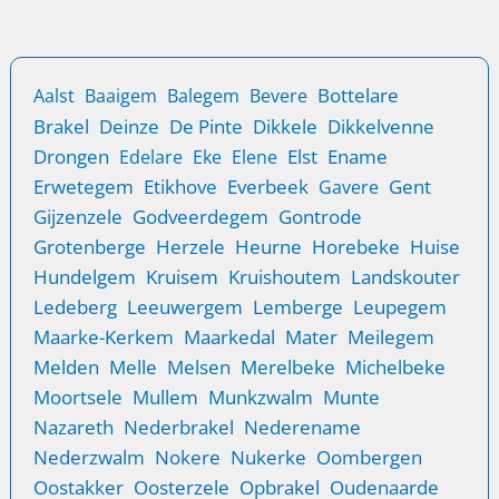
vervangen om je huis veilig te houden.
Bottelare
Aalst
Baaigem
Balegem
Bevere
Brakel
Deinze
De Pinte
Dikkele
Dikkelvenne
Drongen
Elst
Ename
Edelare
Eke
Elene
Erwetegem
Etikhove
Everbeek
Gent
Gavere
Gijzenzele
Godveerdegem
Gontrode
Grotenberge
Herzele
Heurne
Horebeke
Huise
Hundelgem
Kruisem
Kruishoutem
Landskouter
Ledeberg
Leeuwergem
Lemberge
Leupegem
Maarke-Kerkem
Maarkedal
Mater
Meilegem
Melden
Melle
Melsen
Merelbeke
Michelbeke
Moortsele
Mullem
Munkzwalm
Munte
Nazareth
Nederbrakel
Nederename
Nederzwalm
Nokere
Nukerke
Oombergen
Oostakker
Oosterzele
Opbrakel
Oudenaarde