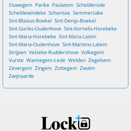
Ouwegem
Parike
Paulatem
Schelderode
Scheldewindeke
Schorisse
Semmerzake
Sint-Blasius-Boekel
Sint-Denijs-Boekel
Sint-Goriks-Oudenhove
Sint-Kornelis-Horebeke
Sint-Maria-Horebeke
Sint-Maria-Latem
Sint-Maria-Oudenhove
Sint-Martens-Latem
Strijpen
Velzeke-Ruddershove
Volkegem
Vurste
Wannegem-Lede
Welden
Zegelsem
Zevergem
Zingem
Zottegem
Zwalm
Zwijnaarde