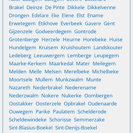
Brakel
Deinze
De Pinte
Dikkele
Dikkelvenne
Drongen
Elst
Ename
Edelare
Eke
Elene
Erwetegem
Etikhove
Everbeek
Gent
Gavere
Gijzenzele
Godveerdegem
Gontrode
Grotenberge
Herzele
Heurne
Horebeke
Huise
Hundelgem
Kruisem
Kruishoutem
Landskouter
Ledeberg
Leeuwergem
Lemberge
Leupegem
Maarke-Kerkem
Maarkedal
Mater
Meilegem
Melden
Melle
Melsen
Merelbeke
Michelbeke
Moortsele
Mullem
Munkzwalm
Munte
Nazareth
Nederbrakel
Nederename
Nederzwalm
Nokere
Nukerke
Oombergen
Oostakker
Oosterzele
Opbrakel
Oudenaarde
Ouwegem
Parike
Paulatem
Schelderode
Scheldewindeke
Schorisse
Semmerzake
Sint-Blasius-Boekel
Sint-Denijs-Boekel