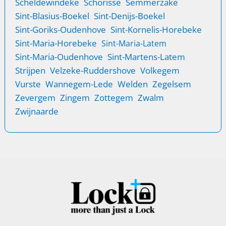
Scheldewindeke
Schorisse
Semmerzake
Sint-Blasius-Boekel
Sint-Denijs-Boekel
Sint-Goriks-Oudenhove
Sint-Kornelis-Horebeke
Sint-Maria-Horebeke
Sint-Maria-Latem
Sint-Maria-Oudenhove
Sint-Martens-Latem
Strijpen
Velzeke-Ruddershove
Volkegem
Vurste
Wannegem-Lede
Welden
Zegelsem
Zevergem
Zingem
Zottegem
Zwalm
Zwijnaarde