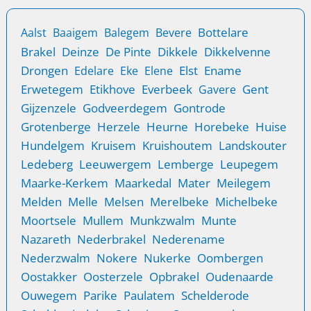
Bottelare
Aalst
Baaigem
Balegem
Bevere
Brakel
Deinze
De Pinte
Dikkele
Dikkelvenne
Drongen
Elst
Ename
Edelare
Eke
Elene
Erwetegem
Etikhove
Everbeek
Gent
Gavere
Gijzenzele
Godveerdegem
Gontrode
Grotenberge
Herzele
Heurne
Horebeke
Huise
Hundelgem
Kruisem
Kruishoutem
Landskouter
Ledeberg
Leeuwergem
Lemberge
Leupegem
Maarke-Kerkem
Maarkedal
Mater
Meilegem
Melden
Melle
Melsen
Merelbeke
Michelbeke
Moortsele
Mullem
Munkzwalm
Munte
Nazareth
Nederbrakel
Nederename
Nederzwalm
Nokere
Nukerke
Oombergen
Oostakker
Oosterzele
Opbrakel
Oudenaarde
Ouwegem
Parike
Paulatem
Schelderode