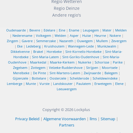
Regio Wetteren
Regio Deinze
Andere regio's
Oudenaarde
|
Bevere
|
Edelare
|
Eine
|
Ename
|
Leupegem
|
Mater
|
Melden
|
Nederename
|
Volkegem
|
Welden
|
Asper
|
Huise
|
Heurne
|
Nokere
|
Zingem
|
Gavere
|
Semmerzake
|
Nazareth
|
Ouwegem
|
Mullem
|
Zevergem
|
Eke
|
Ledeberg
|
Kruishoutem
|
Wannegem-Lede
|
Munkzwalm
|
Dikkelvenne
|
Brakel
|
Horebeke
|
Sint-Kornelis-Horebeke
|
Sint-Maria-
Horebeke
|
Sint-Maria-Latem
|
Sint-Goriks-Oudenhove
|
Sint-Maria-
Oudenhove
|
Maarkedal
|
Maarke-Kerkem
|
Nukerke
|
Schorisse
|
Parike
|
Zegelsem
|
Zottegem
|
Velzeke-Ruddershove
|
Strijpen
|
Moortsele
|
Merelbeke
|
De Pinte
|
Sint-Martens-Latem
|
Zwijnaarde
|
Balegem
|
Gijzenzele
|
Bottelare
|
Oosterzele
|
Schelderode
|
Scheldewindeke
|
Lemberge
|
Munte
|
Vurste
|
Landskouter
|
Paulatem
|
Erwetegem
|
Elene
|
Leeuwergem
Copyright © 2026
Lockplus
Privacy Beleid
|
Algemene Voorwaarden
|
llms
|
Sitemap
|
Partners