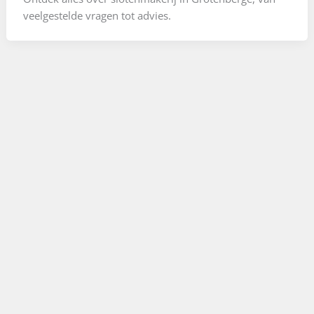
veelgestelde vragen tot advies.
Locatie
Digitale beveiliging in Grotenberge
optimaliseren
Digitale beveiliging in Grotenberge omvat
geavanceerde technologie om huizen en bedrijven te
beschermen met toegangscontrole en slimme sloten.