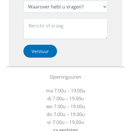
T
*
e
W
e
f
a
l
o
a
e
o
r
R
f
n
o
e
o
*
v
a
o
*
e
c
n
r
t
*
h
i
Verstuur
W
e
e
a
b
o
a
t
f
r
u
b
Openingsuren
o
v
e
v
r
r
e
ma 7.00u – 19.00u
a
i
r
g
c
di 7.00u – 19.00u
e
h
wo 7.00u – 19.00u
n
t
do 7.00u – 19.00u
?
vr 7.00u – 19.00u
za gesloten