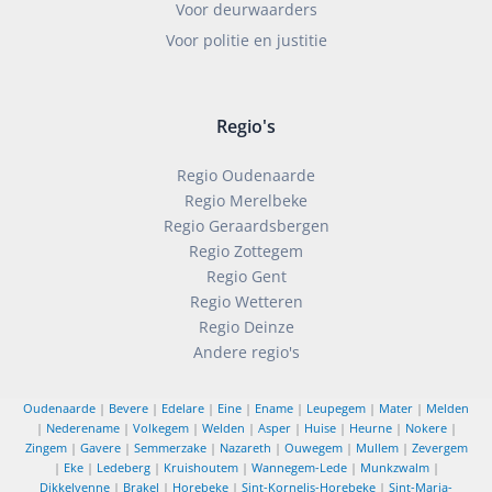
Voor deurwaarders
Voor politie en justitie
Regio's
Regio Oudenaarde
Regio Merelbeke
Regio Geraardsbergen
Regio Zottegem
Regio Gent
Regio Wetteren
Regio Deinze
Andere regio's
Oudenaarde
|
Bevere
|
Edelare
|
Eine
|
Ename
|
Leupegem
|
Mater
|
Melden
|
Nederename
|
Volkegem
|
Welden
|
Asper
|
Huise
|
Heurne
|
Nokere
|
Zingem
|
Gavere
|
Semmerzake
|
Nazareth
|
Ouwegem
|
Mullem
|
Zevergem
|
Eke
|
Ledeberg
|
Kruishoutem
|
Wannegem-Lede
|
Munkzwalm
|
Dikkelvenne
|
Brakel
|
Horebeke
|
Sint-Kornelis-Horebeke
|
Sint-Maria-