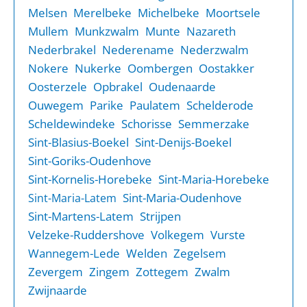
Melsen
Merelbeke
Michelbeke
Moortsele
Mullem
Munkzwalm
Munte
Nazareth
Nederbrakel
Nederename
Nederzwalm
Nokere
Nukerke
Oombergen
Oostakker
Oosterzele
Opbrakel
Oudenaarde
Ouwegem
Parike
Paulatem
Schelderode
Scheldewindeke
Schorisse
Semmerzake
Sint-Blasius-Boekel
Sint-Denijs-Boekel
Sint-Goriks-Oudenhove
Sint-Kornelis-Horebeke
Sint-Maria-Horebeke
Sint-Maria-Oudenhove
Sint-Maria-Latem
Sint-Martens-Latem
Strijpen
Velzeke-Ruddershove
Volkegem
Vurste
Wannegem-Lede
Welden
Zegelsem
Zevergem
Zingem
Zottegem
Zwalm
Zwijnaarde