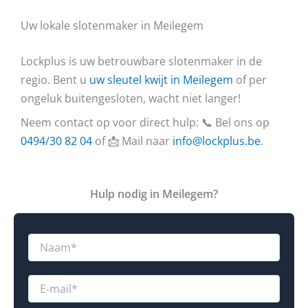
Uw lokale slotenmaker in Meilegem
Lockplus is uw betrouwbare slotenmaker in de
regio. Bent u
uw sleutel kwijt in Meilegem
of per
ongeluk buitengesloten, wacht niet langer!
Neem contact op voor direct hulp: 📞 Bel ons op
0494/30 82 04
of 📩 Mail naar
info@lockplus.be
.
Hulp nodig in Meilegem?
u
N
E
a
-
a
m
m
E
a
*
-
i