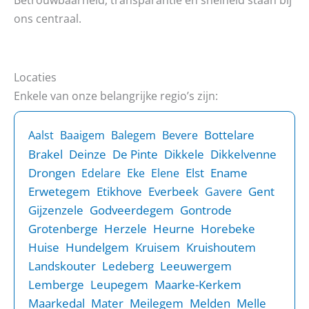
ons centraal.
Locaties
Enkele van onze belangrijke regio’s zijn:
Bottelare
Aalst
Baaigem
Balegem
Bevere
Brakel
Deinze
De Pinte
Dikkele
Dikkelvenne
Drongen
Elst
Ename
Edelare
Eke
Elene
Erwetegem
Etikhove
Everbeek
Gent
Gavere
Gijzenzele
Godveerdegem
Gontrode
Grotenberge
Herzele
Heurne
Horebeke
Huise
Hundelgem
Kruisem
Kruishoutem
Landskouter
Ledeberg
Leeuwergem
Lemberge
Leupegem
Maarke-Kerkem
Maarkedal
Mater
Meilegem
Melden
Melle