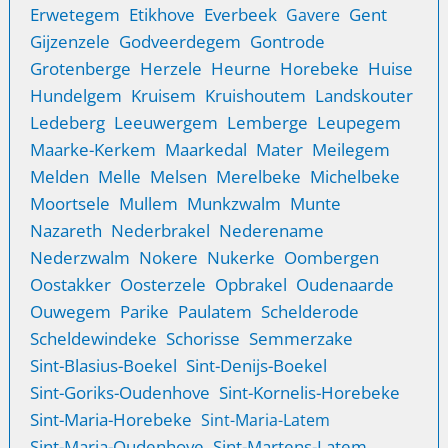
Erwetegem
Etikhove
Everbeek
Gent
Gavere
Gijzenzele
Godveerdegem
Gontrode
Grotenberge
Herzele
Heurne
Horebeke
Huise
Hundelgem
Kruisem
Kruishoutem
Landskouter
Ledeberg
Leeuwergem
Lemberge
Leupegem
Maarke-Kerkem
Maarkedal
Mater
Meilegem
Melden
Melle
Melsen
Merelbeke
Michelbeke
Moortsele
Mullem
Munkzwalm
Munte
Nazareth
Nederbrakel
Nederename
Nederzwalm
Nokere
Nukerke
Oombergen
Oostakker
Oosterzele
Opbrakel
Oudenaarde
Ouwegem
Parike
Paulatem
Schelderode
Scheldewindeke
Schorisse
Semmerzake
Sint-Blasius-Boekel
Sint-Denijs-Boekel
Sint-Goriks-Oudenhove
Sint-Kornelis-Horebeke
Sint-Maria-Horebeke
Sint-Maria-Latem
Sint-Maria-Oudenhove
Sint-Martens-Latem