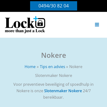
Ga
0494/30 82 04
naar
de
inhoud
Nokere
Home
Tips en advies
Nokere
Slotenmaker Nokere
Voor preventieve beveiliging of spoedhulp in
Nokere is onze
Slotenmaker Nokere
24/7
bereikbaar.