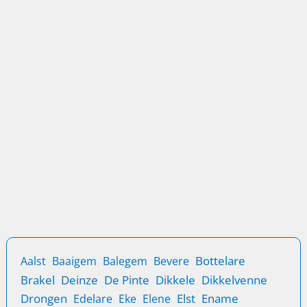
Veiligheid
Inbraakbeveiliging in Nokere is niet slechts een optie
maar een noodzakelijke voorzorgsmaatregel om uw
eigendom veilig te stellen. In het
Locatie
Sloten
Sloten vervangen in Nokere – Vakkundige
Service
Vervang je sloten in Nokere voor optimale veiligheid en
gemoedsrust met Lockplus’ professionele diensten.
Bottelare
Aalst
Baaigem
Balegem
Bevere
Brakel
Deinze
De Pinte
Dikkele
Dikkelvenne
Drongen
Elst
Ename
Edelare
Eke
Elene