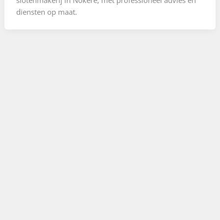
diensten op maat.
Locatie
Digitale beveiliging in Nokere
Ontdek hoe Lockplus digitale beveiligingsoplossingen
biedt voor huishoudens en bedrijven in Nokere.
Locatie