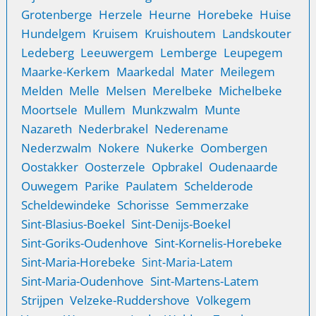
Grotenberge
Herzele
Heurne
Horebeke
Huise
Hundelgem
Kruisem
Kruishoutem
Landskouter
Ledeberg
Leeuwergem
Lemberge
Leupegem
Maarke-Kerkem
Maarkedal
Mater
Meilegem
Melden
Melle
Melsen
Merelbeke
Michelbeke
Moortsele
Mullem
Munkzwalm
Munte
Nazareth
Nederbrakel
Nederename
Nederzwalm
Nokere
Nukerke
Oombergen
Oostakker
Oosterzele
Opbrakel
Oudenaarde
Ouwegem
Parike
Paulatem
Schelderode
Scheldewindeke
Schorisse
Semmerzake
Sint-Blasius-Boekel
Sint-Denijs-Boekel
Sint-Goriks-Oudenhove
Sint-Kornelis-Horebeke
Sint-Maria-Horebeke
Sint-Maria-Latem
Sint-Maria-Oudenhove
Sint-Martens-Latem
Strijpen
Velzeke-Ruddershove
Volkegem