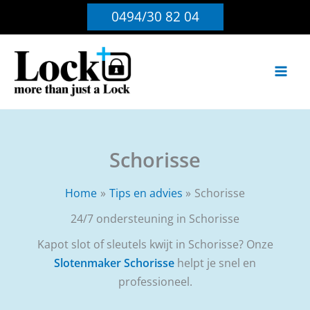
Ga
0494/30 82 04
naar
de
inhoud
Schorisse
Home
Tips en advies
Schorisse
24/7 ondersteuning in Schorisse
Kapot slot of sleutels kwijt in Schorisse? Onze
Slotenmaker Schorisse
helpt je snel en
professioneel.