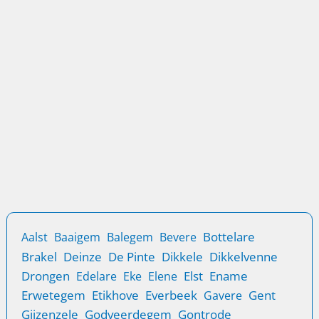
topoplossingen.
Blog
Locatie
Sloten vervangen in Schorisse voor
maximale veiligheid
Sloten vervangen in Schorisse voor maximale
veiligheid Sloten vervangen in Schorisse is essentieel
voor een veilig thuis. Bij Lockplus zijn
Bottelare
Aalst
Baaigem
Balegem
Bevere
Brakel
Deinze
De Pinte
Dikkele
Dikkelvenne
Drongen
Elst
Ename
Edelare
Eke
Elene
Erwetegem
Etikhove
Everbeek
Gent
Gavere
Gijzenzele
Godveerdegem
Gontrode