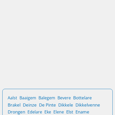
de stijgende veiligheidsvraagstukken. Onze diensten in
Mater bieden innovatieve oplossingen voor zowel
woningen
Locatie
Sloten
Sloten vervangen in Mater: Snelle service
door Lockplus
Snel en professioneel sloten laten vervangen in Mater?
Ontdek de voordelen van een tijdige vervanging met
Lockplus.
Bottelare
Aalst
Baaigem
Balegem
Bevere
Brakel
Deinze
De Pinte
Dikkele
Dikkelvenne
Drongen
Elst
Ename
Edelare
Eke
Elene