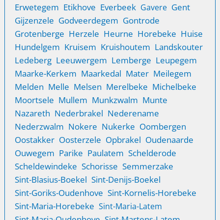
Erwetegem
Etikhove
Everbeek
Gent
Gavere
Gijzenzele
Godveerdegem
Gontrode
Grotenberge
Herzele
Heurne
Horebeke
Huise
Hundelgem
Kruisem
Kruishoutem
Landskouter
Ledeberg
Leeuwergem
Lemberge
Leupegem
Maarke-Kerkem
Maarkedal
Mater
Meilegem
Melden
Melle
Melsen
Merelbeke
Michelbeke
Moortsele
Mullem
Munkzwalm
Munte
Nazareth
Nederbrakel
Nederename
Nederzwalm
Nokere
Nukerke
Oombergen
Oostakker
Oosterzele
Opbrakel
Oudenaarde
Ouwegem
Parike
Paulatem
Schelderode
Scheldewindeke
Schorisse
Semmerzake
Sint-Blasius-Boekel
Sint-Denijs-Boekel
Sint-Goriks-Oudenhove
Sint-Kornelis-Horebeke
Sint-Maria-Horebeke
Sint-Maria-Latem
Sint-Maria-Oudenhove
Sint-Martens-Latem