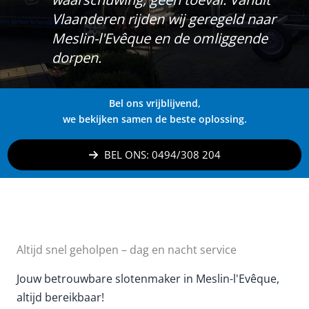
Vlaanderen rijden wij geregeld naar
Meslin-l'Evêque en de omliggende
dorpen.
Bel ons vrijblijvend,
we bekijken samen de beste oplossing.
BEL ONS: 0494/308 204
Altijd snel geholpen – dag en nacht service
Jouw betrouwbare slotenmaker in Meslin-l'Evêque,
altijd bereikbaar!