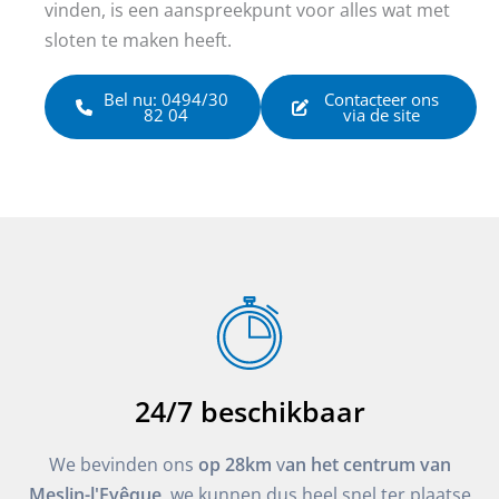
vinden, is een aanspreekpunt voor alles wat met
sloten te maken heeft.
Bel nu: 0494/30
Contacteer ons
82 04
via de site
24/7 beschikbaar
We bevinden ons
op 28km
v
an het centrum van
Meslin-l'Evêque
, we kunnen dus heel snel ter plaatse