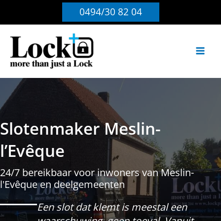
Ga
0494/30 82 04
naar
de
inhoud
Slotenmaker Meslin-
l’Evêque
24/7 bereikbaar voor inwoners van Meslin-
l'Evêque en deelgemeenten
Een slot dat klemt is meestal een
waarschuwing, geen toeval. Vanuit