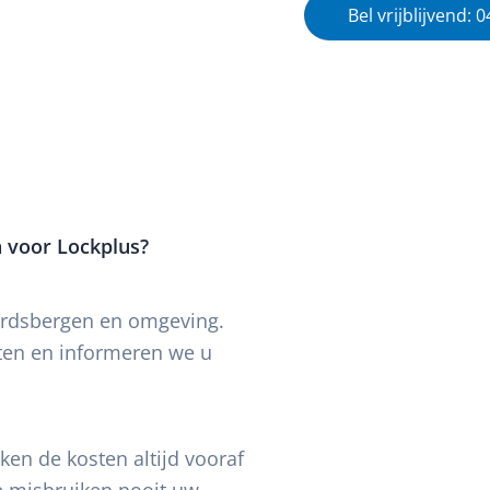
Bel vrijblijvend: 
 voor Lockplus?
ardsbergen en omgeving.
hten en informeren we u
en de kosten altijd vooraf
We misbruiken nooit uw