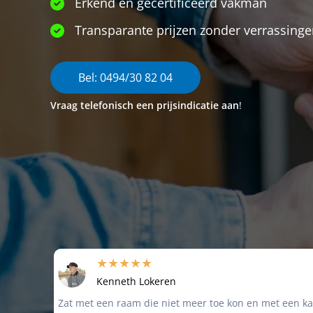
Erkend en gecertificeerd vakman
Transparante prijzen zonder verrassing
Bel: 0494/30 82 04
Vraag telefonisch een prijsindicatie aan
!
★★★★★
Kenneth Lokeren
Zat met een raam die niet meer toe kon en met een ka