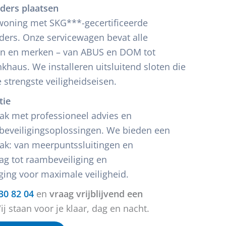
nders plaatsen
oning met SKG***-gecertificeerde
nders. Onze servicewagen bevat alle
n en merken – van ABUS en DOM tot
khaus. We installeren uitsluitend sloten die
 strengste veiligheidseisen.
tie
k met professioneel advies en
beveiligingsoplossingen. We bieden een
ak: van meerpuntssluitingen en
lag tot raambeveiliging en
iging voor maximale veiligheid.
30 82 04
en
vraag vrijblijvend een
j staan voor je klaar, dag en nacht.