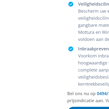
Veiligheidscili
Bescherm uw w
veiligheidscili
gangbare mate
Mottura en Win
voldoen aan de
Inbraakpreven
Voorkom inbraa
hoogwaardige 
complete aanp
veiligheidsbes
kerntrekbeveil
Bel ons nu op
0494/
prijsindicatie aan.
Wi