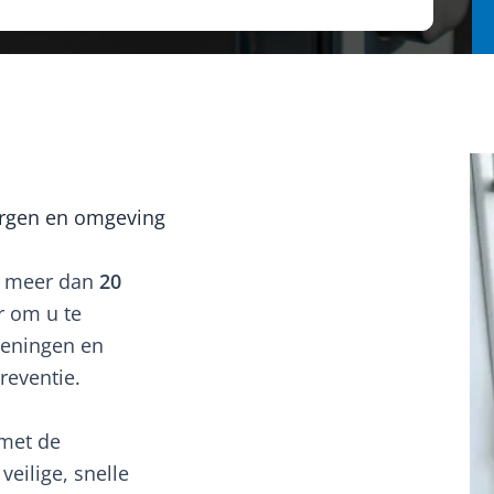
o
rgen en omgeving
t meer dan
20
r om u te
peningen en
reventie.
met de
eilige, snelle