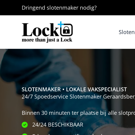
Ga
Dringend
slotenmaker
nodig?
naar
de
inhoud
Slote
SLOTENMAKER
•
LOKALE VAKSPECIALIST
24/7 Spoedservice Slotenmaker Geraardsbe
Binnen 30 minuten ter plaatse bij alle slot
24/24 BESCHIKBAAR