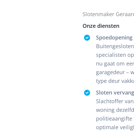
Slotenmaker Geraar
Onze diensten
Spoedopening 
Buitengesloten
specialisten o
nu gaat om een
garagedeur – w
type deur vakk
Sloten vervan
Slachtoffer va
woning dezelf
politieaangift
optimale veili