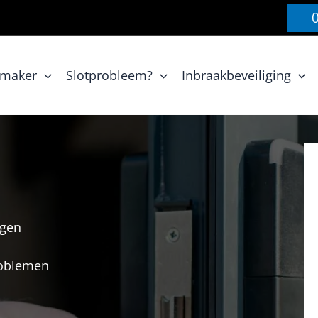
nmaker
Slotprobleem?
Inbraakbeveiliging
rgen
problemen