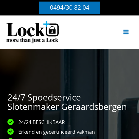
Ga
0494/30 82 04
naar
de
inhoud
24/7 Spoedservice
Slotenmaker Geraardsbergen
24/24 BESCHIKBAAR
Erkend en gecertificeerd vakman