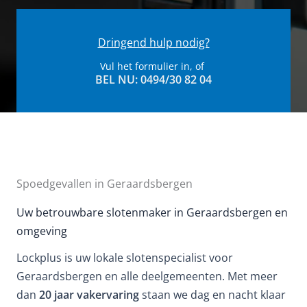
Dringend hulp nodig?
Vul het formulier in, of
BEL NU: 0494/30 82 04​
Spoedgevallen in Geraardsbergen
Uw betrouwbare slotenmaker in Geraardsbergen en
omgeving
Lockplus is uw lokale slotenspecialist voor
Geraardsbergen en alle deelgemeenten. Met meer
dan
20 jaar vakervaring
staan we dag en nacht klaar