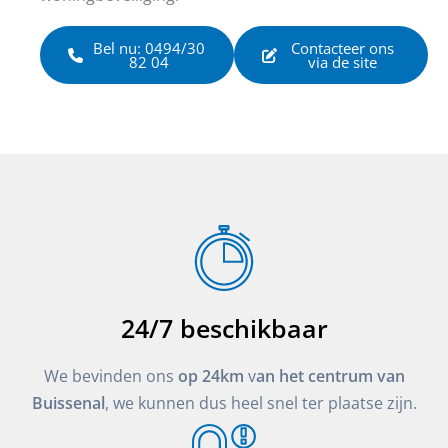
Bel nu: 0494/30
Contacteer ons
82 04
via de site
24/7 beschikbaar
We bevinden ons
op 24km
v
an het centrum van
Buissenal
, we kunnen dus heel snel ter plaatse zijn.