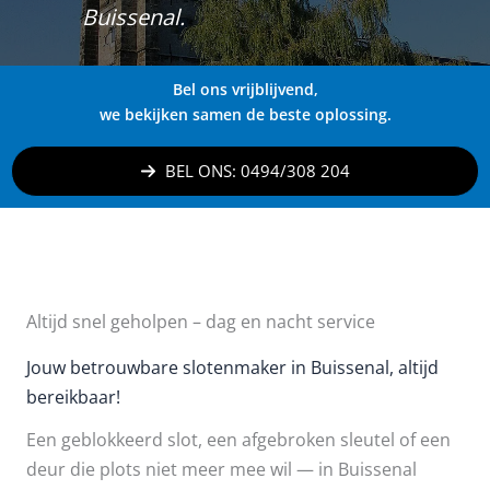
Buissenal.
Bel ons vrijblijvend,
we bekijken samen de beste oplossing.
BEL ONS: 0494/308 204
Altijd snel geholpen – dag en nacht service
Jouw betrouwbare slotenmaker in Buissenal, altijd
bereikbaar!
Een geblokkeerd slot, een afgebroken sleutel of een
deur die plots niet meer mee wil — in Buissenal