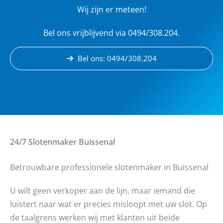
Wij zijn er meteen!
Bel ons vrijblijvend via 0494/308.204.
Bel ons: 0494/308.204
24/7 Slotenmaker
Buissenal
Betrouwbare professionele slotenmaker in Buissenal
U wilt geen verkoper aan de lijn, maar iemand die
luistert naar wat er precies misloopt met uw slot. Op
de taalgrens werken wij met klanten uit beide