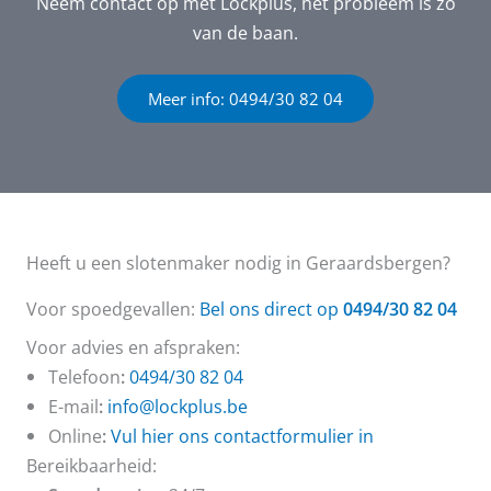
Neem contact op met Lockplus, het probleem is zo
van de baan.
Meer info: 0494/30 82 04
Heeft u een slotenmaker nodig in Geraardsbergen?
Voor spoedgevallen:
Bel ons direct op
0494/30 82 04
Voor advies en afspraken:
Telefoon
:
0494/30 82 04
E-mail
:
info@lockplus.be
Online
:
Vul hier ons contactformulier in
Bereikbaarheid: