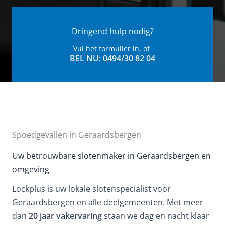
Dringend hulp nodig?
Vul het formulier in, of
BEL NU: 0494/30 82 04​
Spoedgevallen in Geraardsbergen
Uw betrouwbare slotenmaker in Geraardsbergen en
omgeving
Lockplus is uw lokale slotenspecialist voor
Geraardsbergen en alle deelgemeenten. Met meer
dan
20 jaar vakervaring
staan we dag en nacht klaar