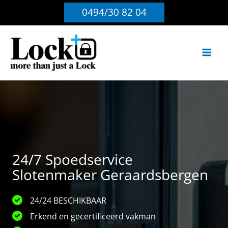
Ga
0494/30 82 04
naar
de
inhoud
24/7 Spoedservice
Slotenmaker Geraardsbergen
24/24 BESCHIKBAAR
Erkend en gecertificeerd vakman