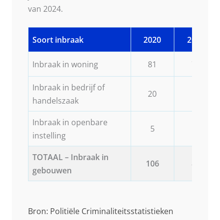
van 2024.
Soort inbraak
2020
2021
Inbraak in woning
81
73
Inbraak in bedrijf of
20
12
handelszaak
Inbraak in openbare
5
2
instelling
TOTAAL – Inbraak in
106
87
gebouwen
Bron: Politiële Criminaliteitsstatistieken