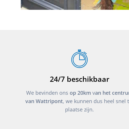
24/7 beschikbaar
We bevinden ons
op 20km
v
an het centr
van Wattripont
, we kunnen dus heel snel t
plaatse zijn.