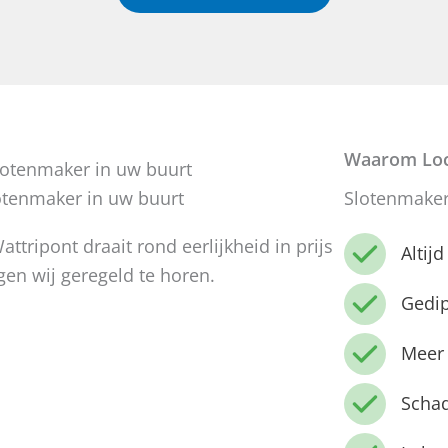
Waarom Loc
otenmaker in uw buurt
Slotenmaker
tripont draait rond eerlijkheid in prijs
Altij
jgen wij geregeld te horen.
Gedi
Meer 
Schad