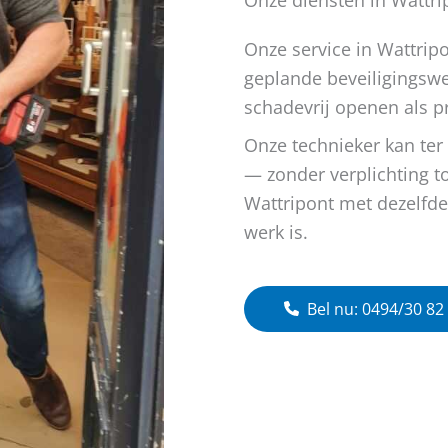
Onze service in Wattripo
geplande beveiligingsw
schadevrij openen als pr
Onze technieker kan ter
— zonder verplichting t
Wattripont met dezelfde 
werk is.
Bel nu: 0494/30 82