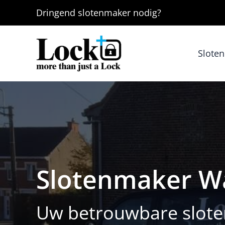
Ga
Dringend
slotenmaker
nodig?
naar
de
inhoud
Slote
Slotenmaker Wa
Uw betrouwbare sloten