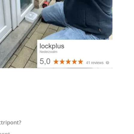
ttripont?
pont