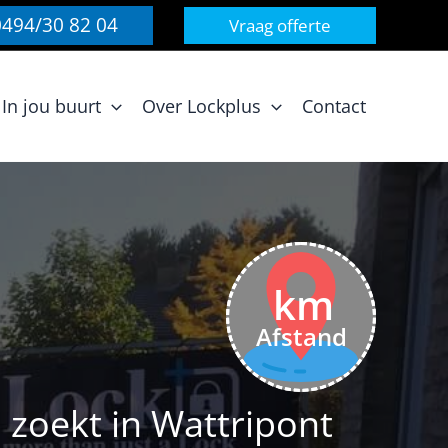
0494/30 82 04
Vraag offerte
In jou buurt
Over Lockplus
Contact
km
Afstand
zoekt in Wattripont