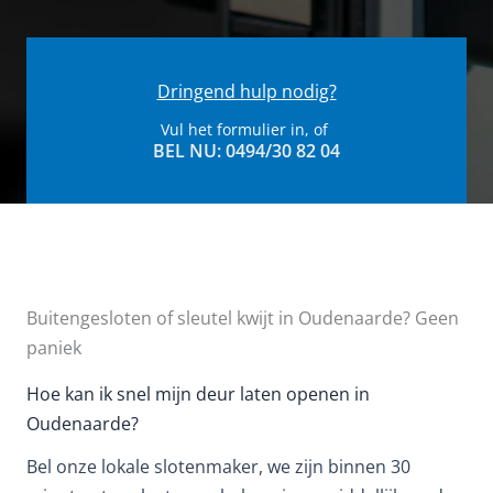
Dringend hulp nodig?
Vul het formulier in, of
BEL NU: 0494/30 82 04​
Buitengesloten of sleutel kwijt in Oudenaarde? Geen
paniek
Hoe kan ik snel mijn deur laten openen in
Oudenaarde?
Bel onze lokale slotenmaker, we zijn binnen 30