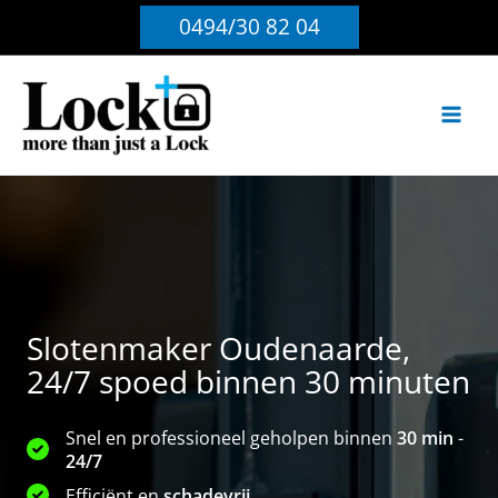
Ga
0494/30 82 04
naar
de
inhoud
Slotenmaker Oudenaarde,
24/7 spoed binnen 30 minuten
Snel en professioneel geholpen binnen
30 min
-
24/7
Efficiënt en
schadevrij