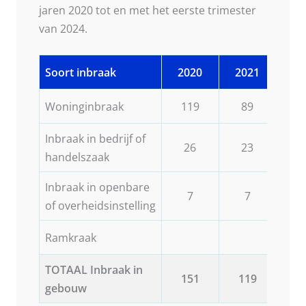
jaren 2020 tot en met het eerste trimester
van 2024.
Soort inbraak
2020
2021
20
Woninginbraak
119
89
1
Inbraak in bedrijf of
26
23
2
handelszaak
Inbraak in openbare
7
7
of overheidsinstelling
Ramkraak
TOTAAL Inbraak in
151
119
1
gebouw