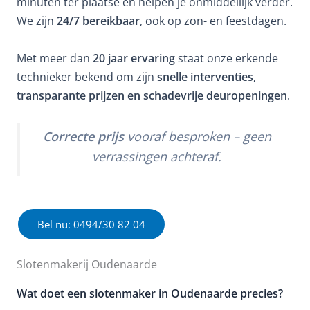
minuten ter plaatse en helpen je onmiddellijk verder.
We zijn
24/7 bereikbaar
, ook op zon- en feestdagen.
Met meer dan
20 jaar ervaring
staat onze erkende
technieker bekend om zijn
snelle interventies,
transparante prijzen en schadevrije deuropeningen
.
Correcte prijs
vooraf besproken – geen
verrassingen achteraf.
Bel nu: 0494/30 82 04
Slotenmakerij Oudenaarde
Wat doet een slotenmaker in Oudenaarde precies?