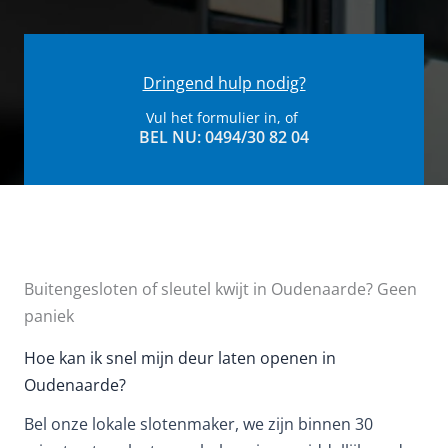
Dringend hulp nodig?
Vul het formulier in, of
BEL NU: 0494/30 82 04​
Buitengesloten of sleutel kwijt in Oudenaarde? Geen
paniek
Hoe kan ik snel mijn deur laten openen in
Oudenaarde?
Bel onze lokale slotenmaker, we zijn binnen 30