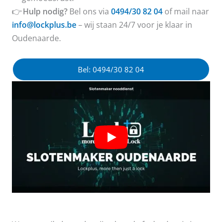
👉
Hulp nodig?
Bel ons via
0494/30 82 04
of mail naar
info@lockplus.be
– wij staan 24/7 voor je klaar in
Oudenaarde.
Bel: 0494/30 82 04