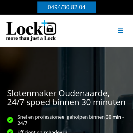
Ga
0494/30 82 04
naar
de
inhoud
Slotenmaker Oudenaarde,
24/7 spoed binnen 30 minuten
Snel en professioneel geholpen binnen
30 min
-
24/7
Efficiënt en
schadevrij