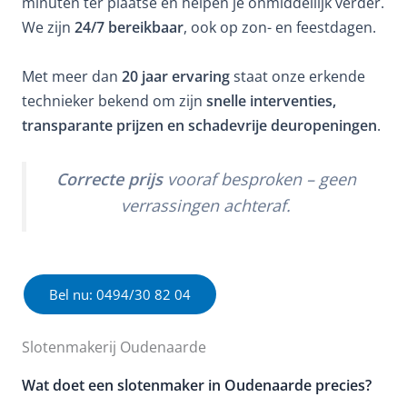
minuten ter plaatse en helpen je onmiddellijk verder.
We zijn
24/7 bereikbaar
, ook op zon- en feestdagen.
Met meer dan
20 jaar ervaring
staat onze erkende
technieker bekend om zijn
snelle interventies,
transparante prijzen en schadevrije deuropeningen
.
Correcte prijs
vooraf besproken – geen
verrassingen achteraf.
Bel nu: 0494/30 82 04
Slotenmakerij Oudenaarde
Wat doet een slotenmaker in Oudenaarde precies?