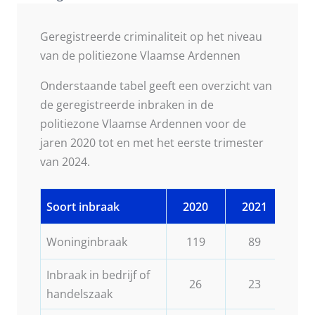
Geregistreerde criminaliteit op het niveau
van de politiezone Vlaamse Ardennen
Onderstaande tabel geeft een overzicht van
de geregistreerde inbraken in de
politiezone Vlaamse Ardennen voor de
jaren 2020 tot en met het eerste trimester
van 2024.
Soort inbraak
2020
2021
20
Woninginbraak
119
89
1
Inbraak in bedrijf of
26
23
2
handelszaak