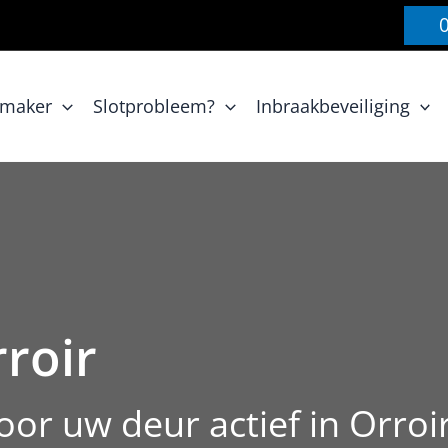
nmaker
Slotprobleem?
Inbraakbeveiliging
roir
or uw deur actief in Orroi