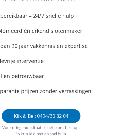
d bereikbaar – 24/7 snelle hulp
plomeerd én erkend slotenmaker
dan 20 jaar vakkennis en expertise
evrije interventie
l en betrouwbaar
parante prijzen zonder verrassingen
Klik & Bel: 0494/30 82 04
Voor dringende situaties bel je ons best op.
Zo krijg je direct en snel hulp.