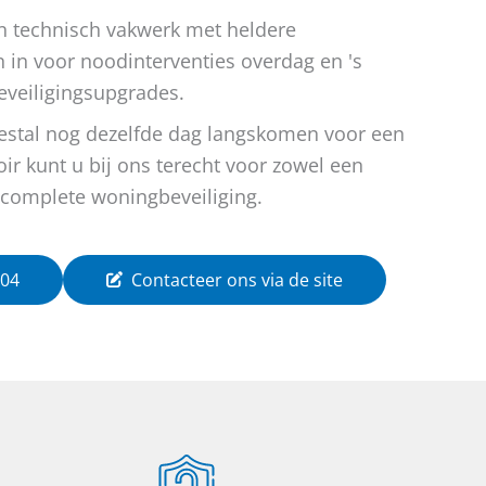
n technisch vakwerk met heldere
 in voor noodinterventies overdag en 's
eveiligingsupgrades.
eestal nog dezelfde dag langskomen voor een
oir kunt u bij ons terecht voor zowel een
n complete woningbeveiliging.
 04
Contacteer ons via de site