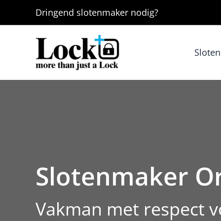
Ga
Dringend
slotenmaker
nodig?
naar
de
inhoud
Slote
Slotenmaker Or
Vakman met respect vo