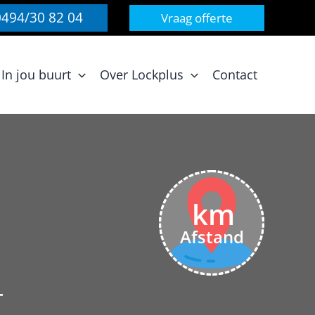
0494/30 82 04
Vraag offerte
In jou buurt
Over Lockplus
Contact
km
Afstand
r