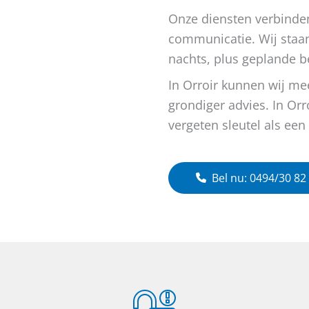
Onze diensten verbinde
communicatie. Wij staan
nachts, plus geplande b
In Orroir kunnen wij m
grondiger advies. In Orr
vergeten sleutel als ee
Bel nu: 0494/30 82