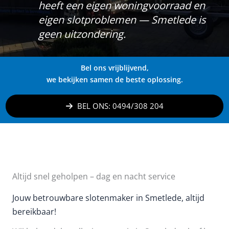
heeft een eigen woningvoorraad en
eigen slotproblemen — Smetlede is
geen uitzondering.
Bel ons vrijblijvend,
we bekijken samen de beste oplossing.
BEL ONS: 0494/308 204
Altijd snel geholpen – dag en nacht service
Jouw betrouwbare slotenmaker in Smetlede, altijd
bereikbaar!