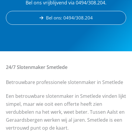
Bel ons vrijblijvend via 0494/308.204.
Bel ons: 0494/308.204
24/7 Slotenmaker
Smetlede
Betrouwbare professionele slotenmaker in Smetlede
Een betrouwbare slotenmaker in Smetlede vinden lijkt
simpel, maar wie ooit een offerte heeft zien
verdubbelen na het werk, weet beter. Tussen Aalst en
Geraardsbergen werken wij al jaren. Smetlede is een
vertrouwd punt op de kaart.