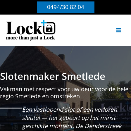
Ga
0494/30 82 04
naar
de
inhoud
Slotenmaker Smetlede
Vakman met respect voor uw deur voor de hele
regio Smetlede en omstreken
Een vastlopend slot of een verloren
sleutel — het gebeurt op het minst
geschikte moment. De Denderstreek