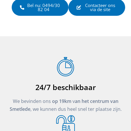
Bel nu: 0494/30
Contacteer ons
82 04
via de site
24/7 beschikbaar
We bevinden ons
op 19km
v
an het centrum van
Smetlede
, we kunnen dus heel snel ter plaatse zijn.