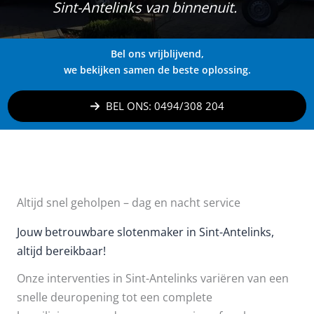
Sint-Antelinks van binnenuit.
Bel ons vrijblijvend,
we bekijken samen de beste oplossing.
BEL ONS: 0494/308 204
Altijd snel geholpen – dag en nacht service
Jouw betrouwbare slotenmaker in Sint-Antelinks,
altijd bereikbaar!
Onze interventies in Sint-Antelinks variëren van een
snelle deuropening tot een complete