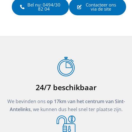
Bel nu: 0494/30
Contacteer ons
82 04
via de site
24/7 beschikbaar
We bevinden ons
op 17km
v
an het centrum van Sint-
Antelinks
, we kunnen dus heel snel ter plaatse zijn.