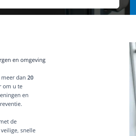
o
rgen en omgeving
t meer dan
20
r om u te
peningen en
reventie.
met de
eilige, snelle