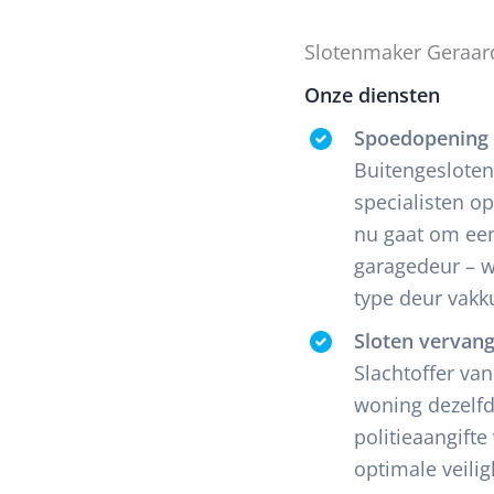
Slotenmaker Geraar
Onze diensten
Spoedopening 
Buitengesloten
specialisten o
nu gaat om een
garagedeur – w
type deur vakk
Sloten vervan
Slachtoffer va
woning dezelf
politieaangift
optimale veili