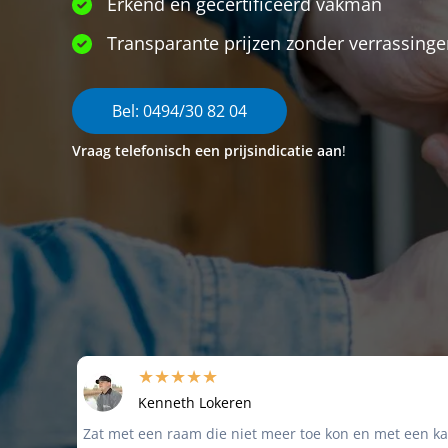
Erkend en gecertificeerd vakman
Transparante prijzen zonder verrassing
Bel: 0494/30 82 04
Vraag telefonisch een prijsindicatie aan
!
★★★★★
Kenneth Lokeren
Zat met een raam die niet meer toe kon en met een ka