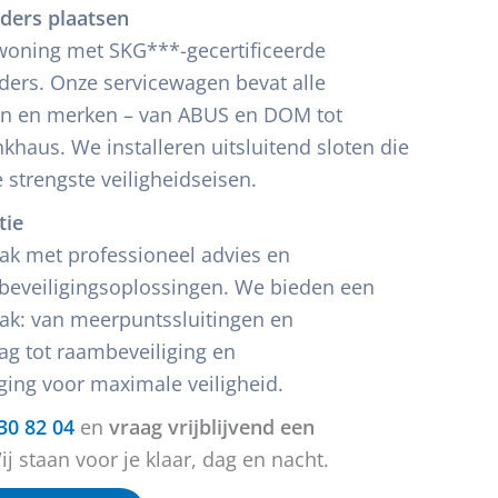
nders plaatsen
oning met SKG***-gecertificeerde
nders. Onze servicewagen bevat alle
n en merken – van ABUS en DOM tot
khaus. We installeren uitsluitend sloten die
 strengste veiligheidseisen.
tie
k met professioneel advies en
beveiligingsoplossingen. We bieden een
ak: van meerpuntssluitingen en
lag tot raambeveiliging en
iging voor maximale veiligheid.
30 82 04
en
vraag vrijblijvend een
j staan voor je klaar, dag en nacht.