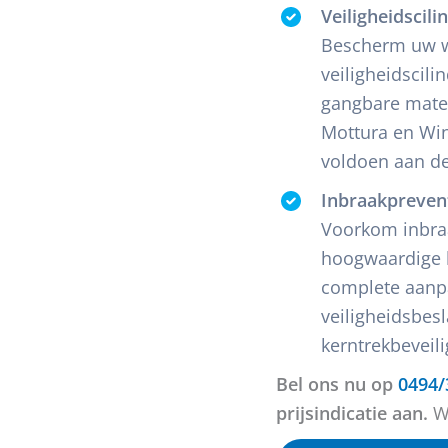
Veiligheidscili
Bescherm uw w
veiligheidscili
gangbare mate
Mottura en Win
voldoen aan de
Inbraakpreven
Voorkom inbraa
hoogwaardige 
complete aanp
veiligheidsbes
kerntrekbeveil
Bel ons nu op
0494/
prijsindicatie aan.
Wi