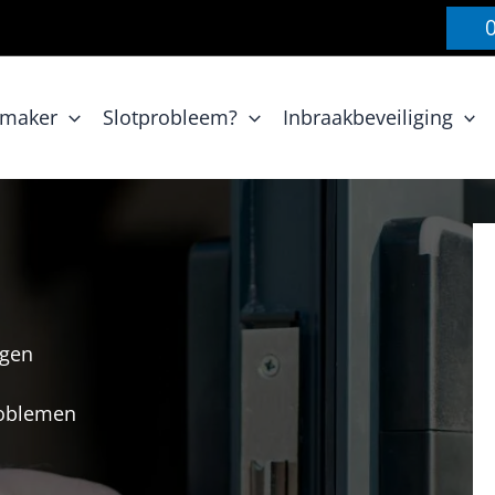
nmaker
Slotprobleem?
Inbraakbeveiliging
rgen
problemen