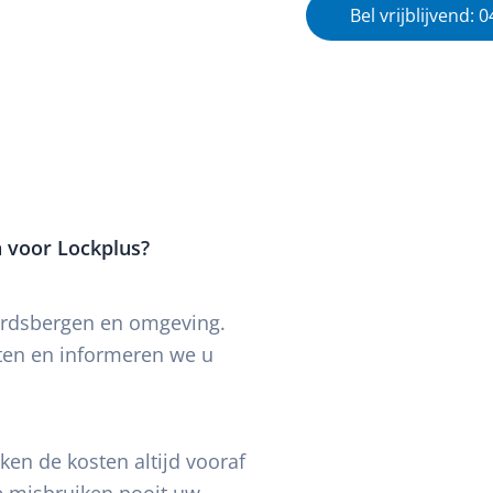
Bel vrijblijvend: 
 voor Lockplus?
ardsbergen en omgeving.
hten en informeren we u
en de kosten altijd vooraf
We misbruiken nooit uw