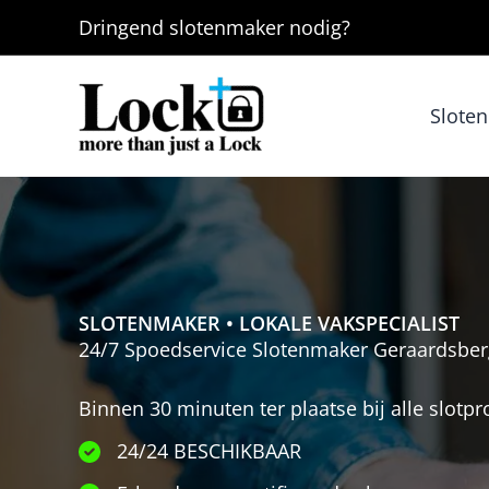
Ga
Dringend
slotenmaker
nodig?
naar
de
inhoud
Slote
SLOTENMAKER
•
LOKALE VAKSPECIALIST
24/7 Spoedservice Slotenmaker Geraardsbe
Binnen 30 minuten ter plaatse bij alle slot
24/24 BESCHIKBAAR