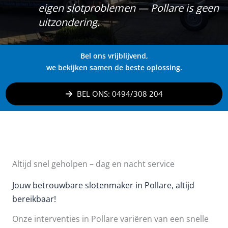
eigen slotproblemen — Pollare is geen
uitzondering.
Bel ons vrijblijvend,
we bekijken samen de beste oplossing.
BEL ONS: 0494/308 204
Altijd snel geholpen – dag en nacht service
Jouw betrouwbare slotenmaker in Pollare, altijd
bereikbaar!
Onze interventies in Pollare variëren van een snelle