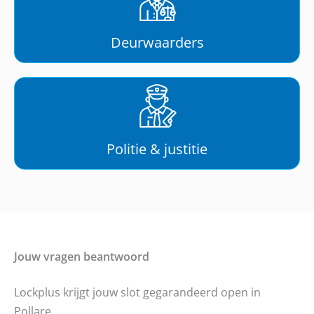
Deurwaarders
Politie & justitie
Jouw vragen beantwoord
Lockplus krijgt jouw slot gegarandeerd open in
Pollare