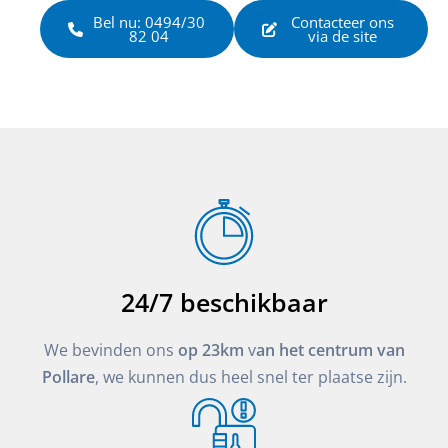
Bel nu: 0494/30
Contacteer ons
82 04
via de site
24/7 beschikbaar
We bevinden ons
op 23km
v
an het centrum van
Pollare
, we kunnen dus heel snel ter plaatse zijn.