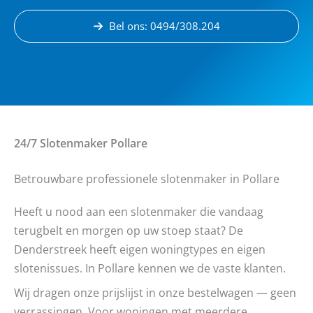
Bel ons: 0494/308.204
24/7 Slotenmaker
Pollare
Betrouwbare professionele slotenmaker in Pollare
Heeft u nood aan een slotenmaker die vandaag
terugbelt en morgen op uw stoep staat? De
Denderstreek heeft eigen woningtypes en eigen
slotenissues. In Pollare kennen we de vaste klanten.
Wij dragen onze prijslijst in onze bestelwagen — geen
verrassingen. Voor woningen met meerdere