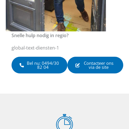
Snelle hulp nodig in regio?
global-text-diensten-1
Bel nu: 0494/30
Contacteer ons
82 04
via de site