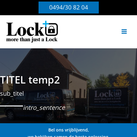
Ga
0494/30 82 04
naar
de
inhoud
TITEL temp2
sub_titel
intro_sentence
Bel ons vrijblijvend,
we bekijken samen de beste oplossing.