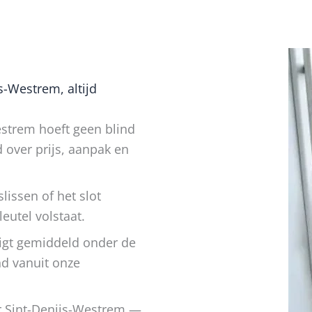
-Westrem, altijd
strem hoeft geen blind
d over prijs, aanpak en
lissen of het slot
utel volstaat.
ligt gemiddeld onder de
nd vanuit onze
r Sint-Denijs-Westrem —