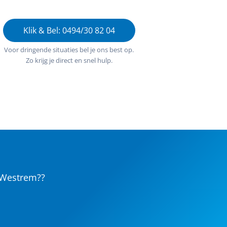
Klik & Bel: 0494/30 82 04
Voor dringende situaties bel je ons best op.
Zo krijg je direct en snel hulp.
s-Westrem??