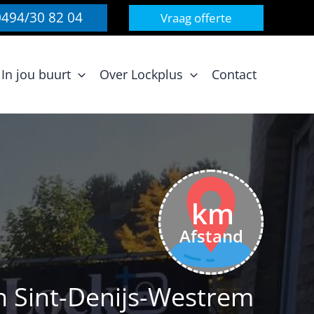
0494/30 82 04
Vraag offerte
In jou buurt
Over Lockplus
Contact
km
Afstand
n Sint-Denijs-Westrem