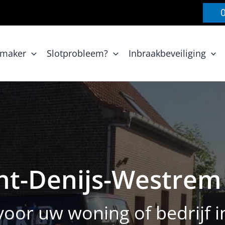
nmaker
Slotprobleem?
Inbraakbeveiliging
nt-Denijs-Westrem
oor uw woning of bedrijf i