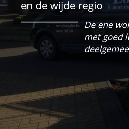
en de wijde regio
De ene won
met goed l
deelgemeen