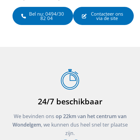
Bel nu: 0494/30
Contacteer ons
82 04
via de site
24/7 beschikbaar
We bevinden ons
op 22km
v
an het centrum van
Wondelgem
, we kunnen dus heel snel ter plaatse
zijn.