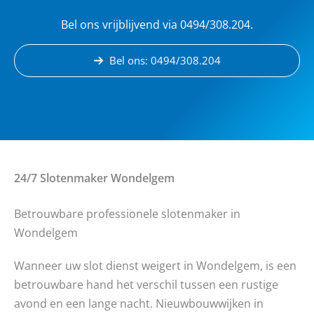
Bel ons vrijblijvend via 0494/308.204.
Bel ons: 0494/308.204
24/7 Slotenmaker
Wondelgem
Betrouwbare professionele slotenmaker in
Wondelgem
Wanneer uw slot dienst weigert in Wondelgem, is een
betrouwbare hand het verschil tussen een rustige
avond en een lange nacht. Nieuwbouwwijken in