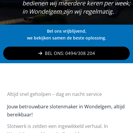
bedienen wij meerdere keren per week;
in Wondelgem zijn wij regelmatig.
Bel ons vrijblijvend,
we bekijken samen de beste oplossing.
BEL ONS: 0494/308 204
Altijd snel geholpen – dag en nacht service
Jouw betrouwbare slotenmaker in Wondelgem, altijd
bereikbaar!
Slotwerk is zelden een ingewikkeld verhaal. In