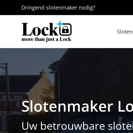
Ga
Dringend
slotenmaker
nodig?
naar
de
inhoud
Slote
Slotenmaker Lo
Uw betrouwbare sloten