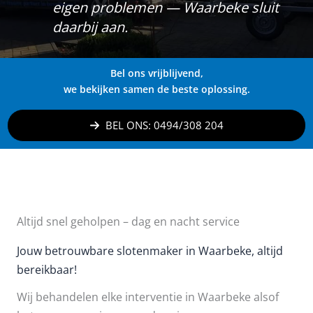
eigen problemen — Waarbeke sluit
daarbij aan.
Bel ons vrijblijvend,
we bekijken samen de beste oplossing.
BEL ONS: 0494/308 204
Altijd snel geholpen – dag en nacht service
Jouw betrouwbare slotenmaker in Waarbeke, altijd
bereikbaar!
Wij behandelen elke interventie in Waarbeke alsof