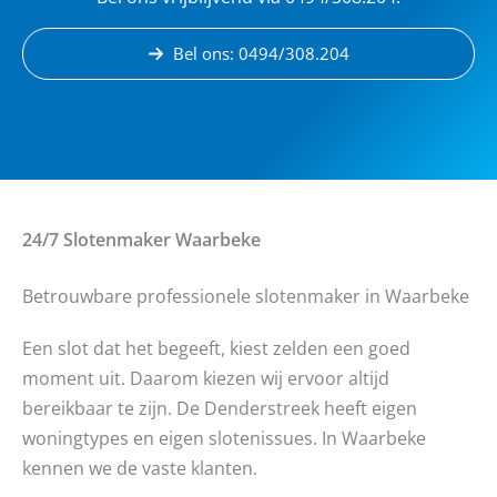
Bel ons: 0494/308.204
24/7 Slotenmaker
Waarbeke
Betrouwbare professionele slotenmaker in Waarbeke
Een slot dat het begeeft, kiest zelden een goed
moment uit. Daarom kiezen wij ervoor altijd
bereikbaar te zijn. De Denderstreek heeft eigen
woningtypes en eigen slotenissues. In Waarbeke
kennen we de vaste klanten.